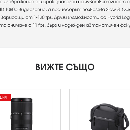
о изображение с широк диапазон на чувствителност от 
 HD 1080p видеозапис, а процесорът позволява Slow & Qu
ариращи от 1-120 fps. Други възможности са Hybrid Log 
то снимане с 11 fps, бърз и надежден автоматичен фок
ВИЖТЕ СЪЩО
ЦИЯ