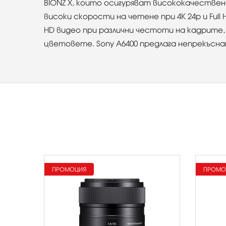
BIONZ X, които осигуряват висококачествен
високи скорости на четене при 4К 24p и Full
HD видео при различни честоти на кадрите, в
цветовете. Sony A6400 предлага непрекъсна
ПРОМОЦИЯ
ПРОМО