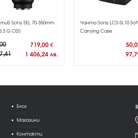
тив Sony SEL 70-350mm
Чанта Sony LCS-SL10 Sof
-6.3 G OSS
Cаrrying Case
00
719,00 €
50,
7,41
1 406,24 лв.
97,7
Блог
З
Магазини
Контакти