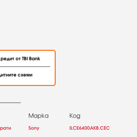
редит от TBI Bank
дитните схеми
Марка
Код
арати
Sony
ILCE6400AKB.CEC