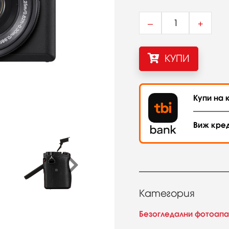
–
+
КУПИ
Купи на к
Виж кре
Категория
Безогледални фотоап