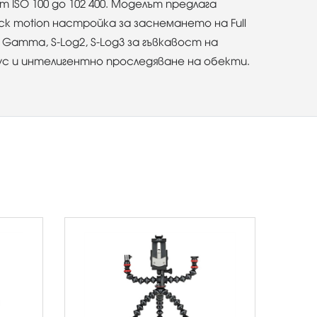
ISO 100 до 102 400. Моделът предлага
ick motion настройка за заснемането на Full
Gamma, S-Log2, S-Log3 за гъвкавост на
ус и интелигентно проследяване на обекти.