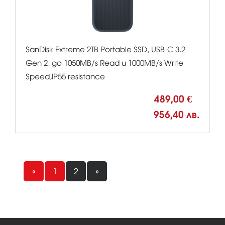
SanDisk Extreme 2TB Portable SSD, USB-C 3.2
Gen 2, до 1050MB/s Read и 1000MB/s Write
Speed,IP55 resistance
489,00 €
956,40 лв.
«
1
2
»