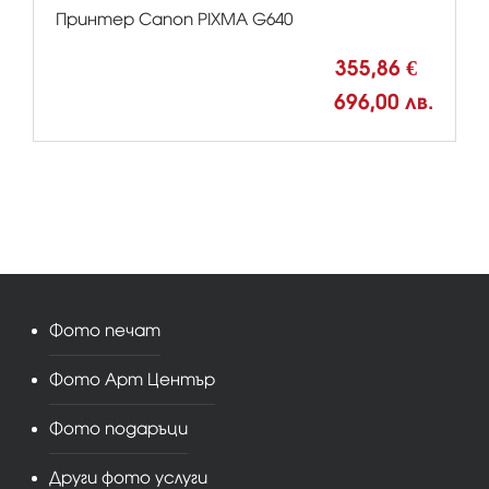
Принтер Canon PIXMA G640
355,86 €
696,00 лв.
Фото печат
Фото Арт Център
Фото подаръци
Други фото услуги