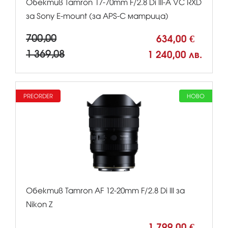
Обектив Tamron 17-70mm F/2.8 Di III-A VC RXD
за Sony E-mount (за APS-C матрица)
700,00
634,00 €
1 369,08
1 240,00 лв.
PREORDER
НОВО
Обектив Tamron AF 12-20mm F/2.8 Di III за
Nikon Z
1 799,00 €