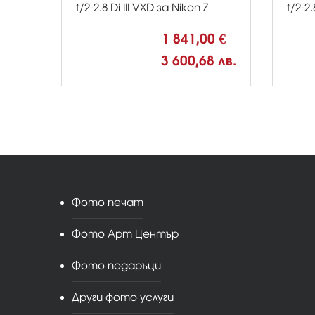
f/2-2.8 Di III VXD за Nikon Z
f/2-2.
1 841,00 €
3 600,68 лв.
Фото печат
Фото Арт Център
Фото подаръци
Други фото услуги