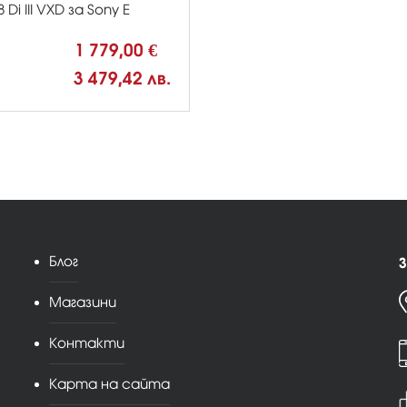
8 Di III VXD за Sony E
1 779,00 €
3 479,42 лв.
Блог
З
Магазини
Контакти
Карта на сайта