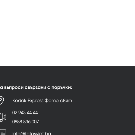
а въпроси свързани с поръчки:
Kodak Express Фото свят
02 943 44 44
0888 836 007
info@fotosviat.bg