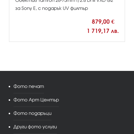
Обектив Tamron 28-75mm f/2.8 Di III VXD G2
за Sony E, с подарък UV филтър
879,00 €
1 719,17 лв.
Фото печат
Фото Арт Център
Фото подаръци
Други фото услуги