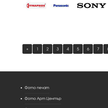
«
1
2
3
4
5
6
7
Фото печат
Фото Арт Център