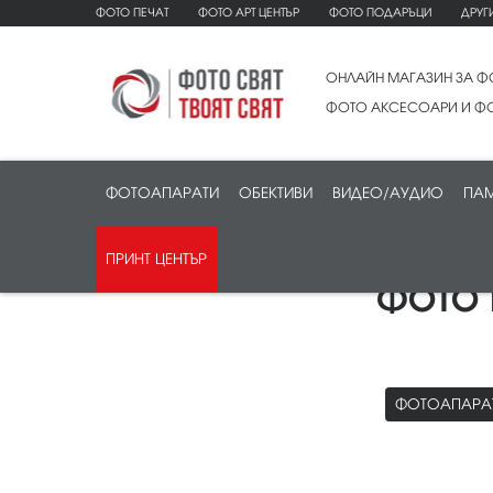
ФОТО ПЕЧАТ
ФОТО АРТ ЦЕНТЪР
ФОТО ПОДАРЪЦИ
ДРУГ
ОНЛАЙН МАГАЗИН ЗА Ф
ФОТО АКСЕСОАРИ И ФО
ФОТОАПАРАТИ
ОБЕКТИВИ
ВИДЕО/АУДИО
ПАМ
ПРИНТ ЦЕНТЪР
ФОТО 
ФОТОАПАРА