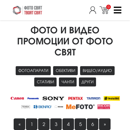
0
ФОТО И ВИДЕО
ПРОМОЦИИ ОТ ФОТО
СВЯТ
ФОТОАПАРАТИ
ОБЕКТИВИ
ВИДЕО/АУДИО
СТАТИВИ
ЧАНТИ
ДРУГИ
«
1
2
3
4
5
6
»