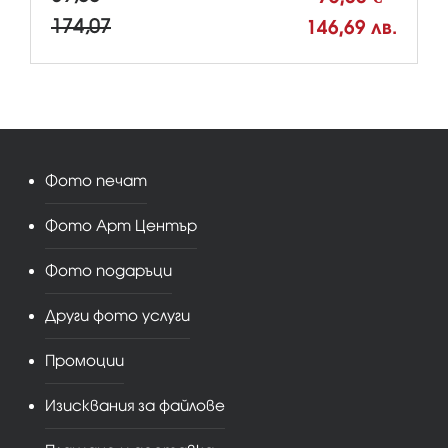
174,07
146,69 лв.
Фото печат
Фото Арт Център
Фото подаръци
Други фото услуги
Промоции
Изисквания за файлове