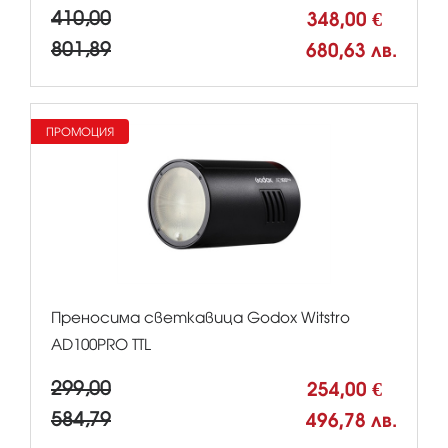
410,00
348,00 €
801,89
680,63 лв.
ПРОМОЦИЯ
Преносима светкавица Godox Witstro
AD100PRO TTL
299,00
254,00 €
584,79
496,78 лв.