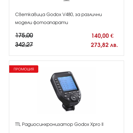
Светкавица Godox V480, за различни
модели фотоапарати
175,00
140,00 €
342,27
273,82 лв.
ПРОМОЦИЯ
TTL Радиосинхронизатор Godox Xpro II