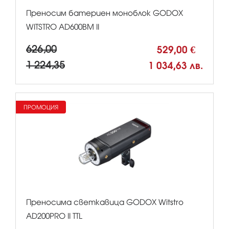
Преносим батериен моноблок GODOX
WITSTRO AD600BM II
626,00
529,00 €
1 224,35
1 034,63 лв.
ПРОМОЦИЯ
Преносима светкавица GODOX Witstro
AD200PRO II TTL