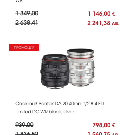
WR
1 349,00
1 146,00 €
2 638,41
2 241,38 лв.
ПРОМОЦИЯ
Обектив Pentax DA 20-40mm f/2.8-4 ED
Limited DC WR black, silver
939,00
798,00 €
1 836,52
1 560,75 лв.