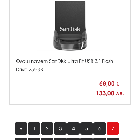
Флаш памет SanDisk Ultra Fit USB 3.1 Flash
Drive 256GB
68,00 €
133,00 лв.
«
1
2
3
4
5
6
7