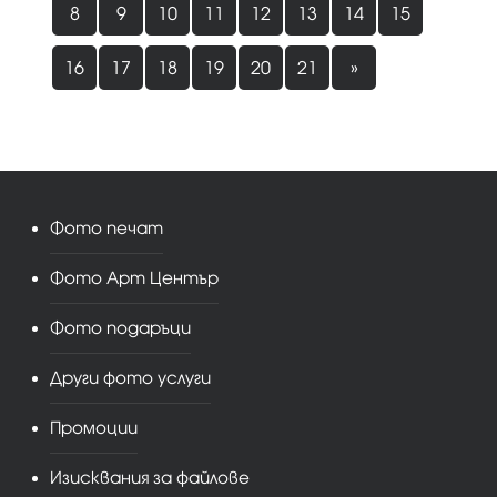
8
9
10
11
12
13
14
15
16
17
18
19
20
21
»
Фото печат
Фото Арт Център
Фото подаръци
Други фото услуги
Промоции
Изисквания за файлове