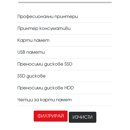
Професионални принтери
Принтер консумативи
Карти памет
USB памети
Преносими дискове SSD
SSD дискове
Преносими дискове HDD
Четци за карти памет
ФИЛТРИРАЙ
ИЗЧИСТИ