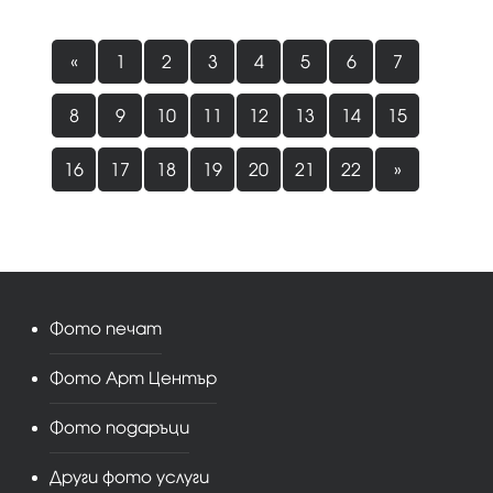
«
1
2
3
4
5
6
7
8
9
10
11
12
13
14
15
16
17
18
19
20
21
22
»
Фото печат
Фото Арт Център
Фото подаръци
Други фото услуги