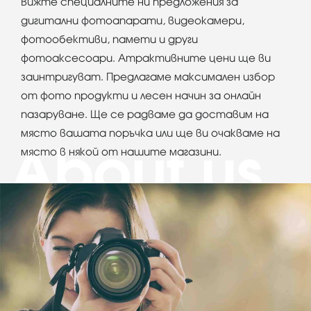
Вижте специалните ни предложения за
дигитални фотоапарати, видеокамери,
фотообективи, памети и други
фотоаксесоари. Атрактивните цени ще ви
заинтригуват. Предлагаме максимален избор
от фото продукти и лесен начин за онлайн
пазаруване. Ще се радваме да доставим на
място вашата поръчка или ще ви очакваме на
място в някой от нашите магазини.