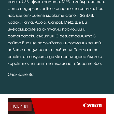
рамки, USB - флаш памети, MP3 - плейъри, четци,
фото подаръци, online копиране на снимки. При
нас ще откриете марките Canon, SanDisk,
Kodak, Hama, Apolo, Canpol, Metz. Ще Ви
информираме за актуални промоции и
фотографски събития. С регистрацията в
сайта Вие ще получавате информация за най-
новите предложения и събития. Поръчаните
стоки ще получите до указания адрес бързо и
коректно, начинът на плащане избирате Вие.
Очакваме Ви!
НОВИНИ