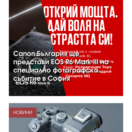
Canon България ще
представи EOS R6 Mark III на
специално фотографско
събитие в София
НОВИНИ