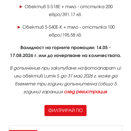
►
Обектив S-S18E + тяло - отстъпка 200
евро/391.17 лв.
►
Обектив S-S40E-K + тяло - отстъпка 100
евро/195.58 лв.
Валидност на горните промоции: 14.05 -
17.08.2026 г. или до изчерпване на количествата.
В допълнение при закупуване на
фотоапарат и/
или обектив Lumix S
до 31 май 2026 г. може да
вземете три години допълнителна (общо 5
години) гаранция
след регистрация
.
ФИЛТРИРАЙ ПО