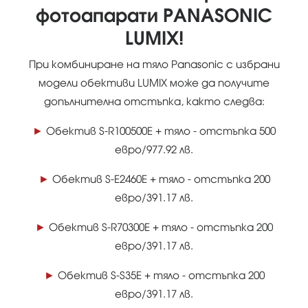
фотоапарати PANASONIC
LUMIX!
При комбиниране на тяло Panasonic с избрани
модели обективи LUMIX може да получите
допълнителна отстъпка, както следва:
►
Обектив S-R100500E + тяло - отстъпка 500
евро/977.92 лв.
►
Обектив S-E2460E + тяло - отстъпка 200
евро/391.17 лв.
►
Обектив S-R70300E + тяло - отстъпка 200
евро/391.17 лв.
►
Обектив S-S35E + тяло - отстъпка 200
евро/391.17 лв.