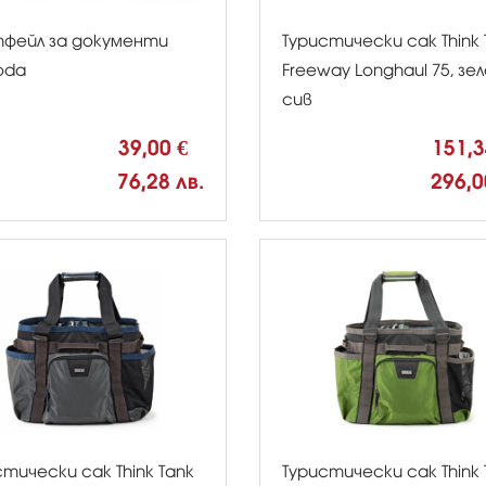
фейл за документи
Туристически сак Think 
oda
Freeway Longhaul 75, зе
сив
39,00 €
151,
76,28 лв.
296,0
стически сак Think Tank
Туристически сак Think 