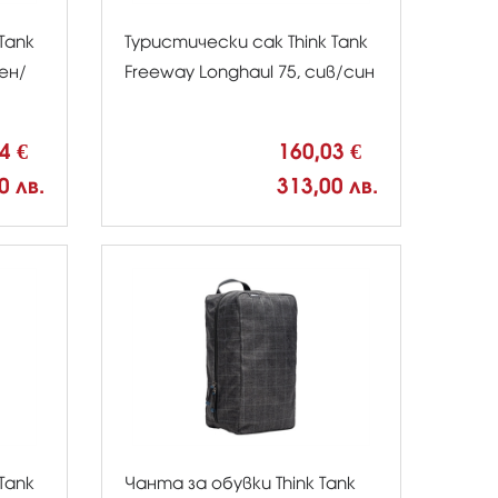
Tank
Туристически сак Think Tank
лен/
Freeway Longhaul 75, сив/син
34 €
160,03 €
0 лв.
313,00 лв.
Tank
Чанта за обувки Think Tank