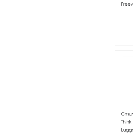
Free
Стил
Think
Lugg