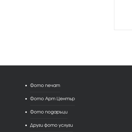
Фото печат
Фото Арт Център
Фото подаръци
Други фото услуги