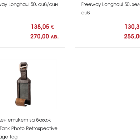
way Longhaul 50, сив/син
Freeway Longhaul 50, зе
сив
138,05 €
130,
270,00 лв.
255,0
ен етикет за багаж
 Tank Photo Retrospective
age Tag