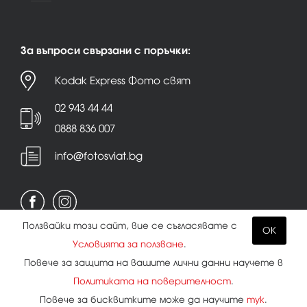
За въпроси свързани с поръчки:
Kodak Express Фото свят
02 943 44 44
0888 836 007
info@fotosviat.bg
Ползвайки този сайт, вие се съгласявате с
OK
Условията за ползване
.
Условия за ползване
|
Политика на поверителност
Повече за защита на вашите лични данни научете в
|
Бисквитки
Политиката на поверителност
.
Повече за бисквитките може да научите
тук
.
Всички права запазени.