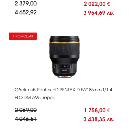
2 379,00
2 022,00 €
4 652,92
3 954,69 лв.
ПРОМОЦИЯ
Обектив Pentax HD PENTAX-D FA* 85mm f/1.4
ED SDM AW, черен
2 069,00
1 758,00 €
4 046,61
3 438,35 лв.