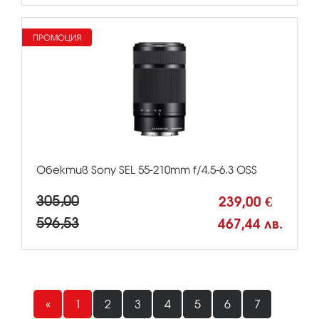
ПРОМОЦИЯ
Обектив Sony SEL 55-210mm f/4.5-6.3 OSS
305,00
239,00 €
596,53
467,44 лв.
«
1
2
3
4
5
6
7