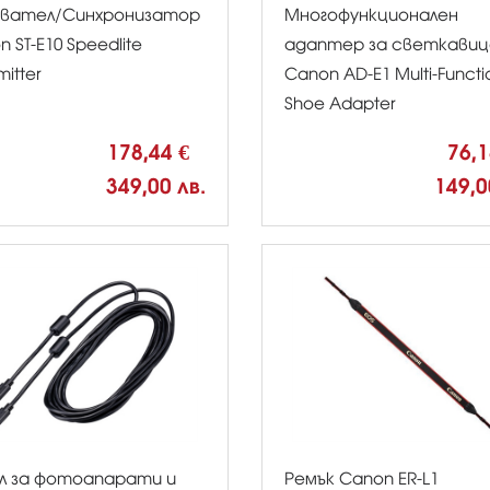
вател/Синхронизатор
Многофункционален
 ST-E10 Speedlite
адаптер за светкавиц
mitter
Canon AD-E1 Multi-Functi
Shoe Adapter
178,44 €
76,
349,00 лв.
149,0
л за фотоапарати и
Ремък Canon ER-L1