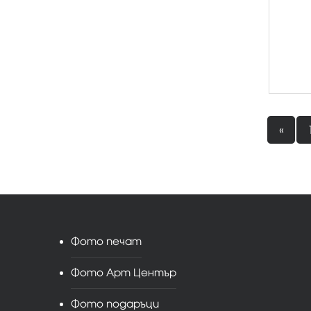
«
Фото печат
Фото Арт Център
Фото подаръци