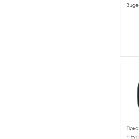
виде
Пръс
h Ey