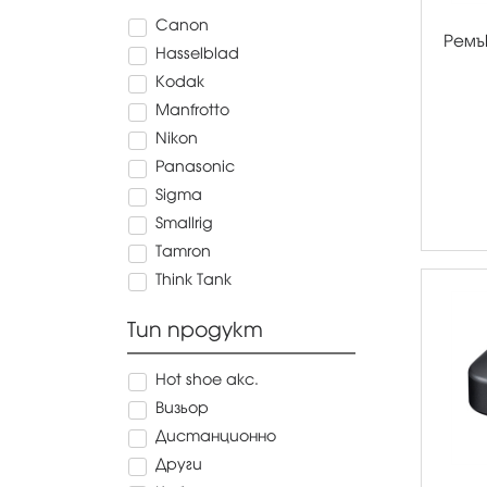
Canon
Ремъ
Hasselblad
Kodak
Manfrotto
Nikon
Panasonic
Sigma
Smallrig
Tamron
Think Tank
Тип продукт
Hot shoe акс.
Визьор
Дистанционно
Други