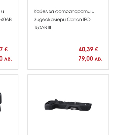
 и
Кабел за фотоапарати и
-40AB
видеокамери Canon IFC-
150AB III
17 €
40,39 €
0 лв.
79,00 лв.