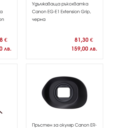
Удължаваща ръкохватка
а
Canon EG-E1 Extension Grip,
on
черна
18 €
81,30 €
0 лв.
159,00 лв.
Пръстен за окуляр Canon ER-