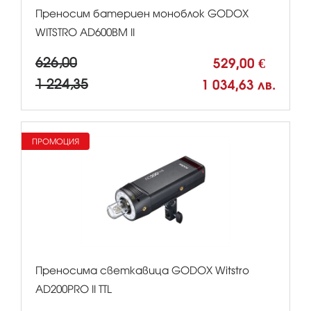
Преносим батериен моноблок GODOX
WITSTRO AD600BM II
626,00
529,00 €
1 224,35
1 034,63 лв.
ПРОМОЦИЯ
Преносима светкавица GODOX Witstro
AD200PRO II TTL