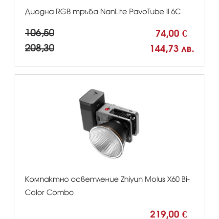
Диодна RGB тръба NanLite PavoTube II 6C
106,50
74,00 €
208,30
144,73 лв.
Компактно осветление Zhiyun Molus X60 Bi-
Color Combo
219,00 €