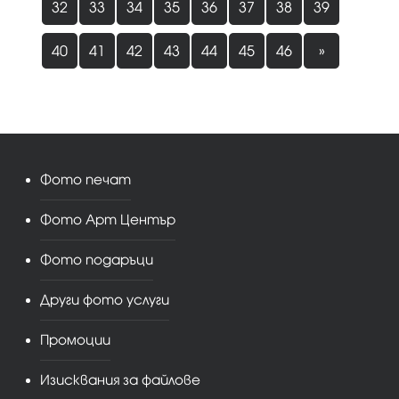
32
33
34
35
36
37
38
39
40
41
42
43
44
45
46
»
Фото печат
Фото Арт Център
Фото подаръци
Други фото услуги
Промоции
Изисквания за файлове