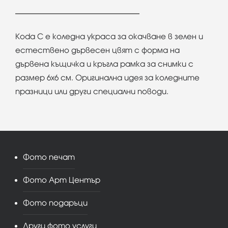
Koda C e коледна украса за окачване в зелен и
естествено дървесен цвят с форма на
дървена къщичка и кръгла рамка за снимки с
размер 6х6 см. Оригинална идея за коледните
празници или други специални поводи.
Фото печат
Фото Арт Център
Фото подаръци
Други фото услуги