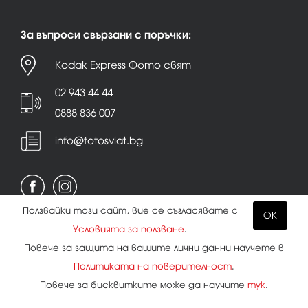
За въпроси свързани с поръчки:
Kodak Express Фото свят
02 943 44 44
0888 836 007
info@fotosviat.bg
Ползвайки този сайт, вие се съгласявате с
OK
Условията за ползване
.
Условия за ползване
|
Политика на поверителност
Повече за защита на вашите лични данни научете в
|
Бисквитки
Политиката на поверителност
.
Повече за бисквитките може да научите
тук
.
Всички права запазени.