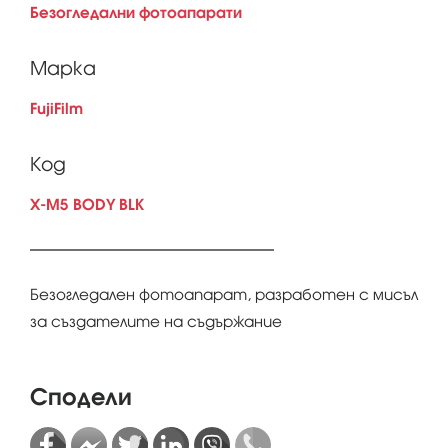
Безогледални фотоапарати
Марка
FujiFilm
Код
X-M5 BODY BLK
Безогледалeн фотоапарат, разработен с мисъл
за създателите на съдържание
Сподели