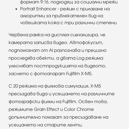
формат 9:16, подходящ за социални мрежи
Portrait Enhancer - режим с прилагане на
алгоритми за привлекателен вид на
човешката кожа с три различни степени
Червена рамка на дисплея сигнализира, че
камерата записва видео. Автофокусът,
подпомогнат от AI разпознава и прецизно
проследява обекти, а двата Log режима
улесняват постпродукцията на видеото,
заснето с фотоапарат Fujifilm X-M5.
С 20 режима на филмова симулация, X-M5
пресъздава вида и усещането на различните
фотографски филми на Fujifilm. Освен това,
режимите Grain Effect и Color Chrome
допълнително помагат за пресъздаване на
усещането на старите ленти.