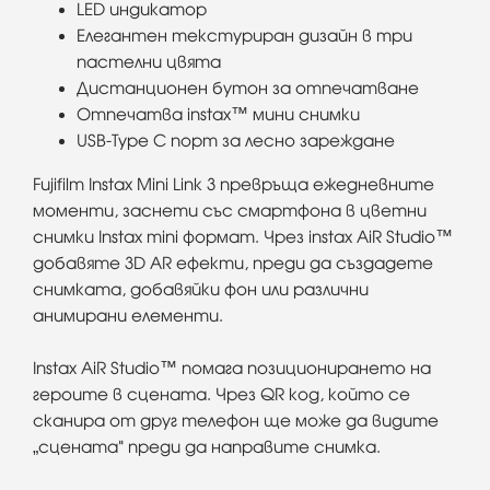
LED индикатор
Елегантен текстуриран дизайн в три
пастелни цвята
Дистанционен бутон за отпечатване
Отпечатва instax™ мини снимки
USB-Type C порт за лесно зареждане
Fujifilm Instax Mini Link 3 превръща ежедневните
моменти, заснети със смартфона в цветни
снимки Instax mini формат. Чрез instax AiR Studio™
добавяте 3D AR ефекти, преди да създадете
снимката, добавяйки фон или различни
анимирани елементи.
Instax AiR Studio™ помага позиционирането на
героите в сцената. Чрез QR код, който се
сканира от друг телефон ще може да видите
„сцената" преди да направите снимка.