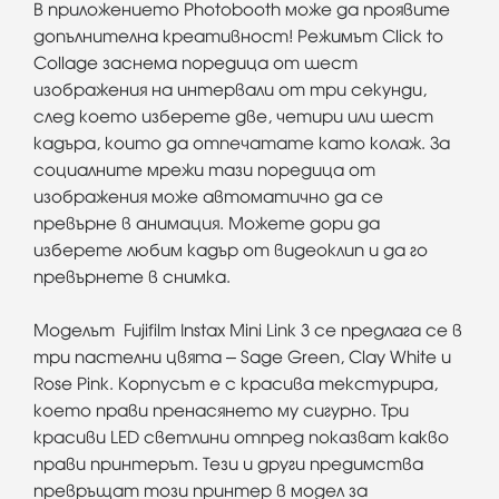
В приложението Photobooth може да проявите
допълнителна креативност! Режимът Click to
Collage заснема поредица от шест
изображения на интервали от три секунди,
след което изберете две, четири или шест
кадъра, които да отпечатате като колаж. За
социалните мрежи тази поредица от
изображения може автоматично да се
превърне в анимация. Можете дори да
изберете любим кадър от видеоклип и да го
превърнете в снимка.
Моделът Fujifilm Instax Mini Link 3 се предлага се в
три пастелни цвята – Sage Green, Clay White и
Rose Pink. Корпусът е с красива текстурира,
което прави пренасянето му сигурно. Три
красиви LED светлини отпред показват какво
прави принтерът. Тези и други предимства
превръщат този принтер в модел за