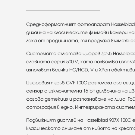
Средноформатният фотоапарат Hasselblad 9
дизайна на класическите филмови камери на
лека от предишната, тя предлага възможно
Системата съчетава цифров гръб Hasselblad 
славната серия 500 V, като позволява изпо
използват всички HC/HCD, V и XPan обектив
Цифровият гръб CVF 100C разполага със същия
сензор с изключителна 16-bit дълбочина на 
фазова детекция и разпознаване на лица. То
фотография в едно. Интегрираната система H
Подвижният дисплей на Hasselblad 907X 100C е
класическото снимане от нивото на кръста, 