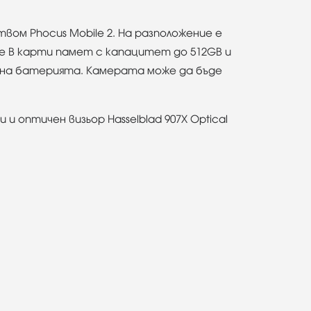
ом Phocus Mobile 2. На разположение е
ype B карти памет с капацитет до 512GB и
не на батерията. Камерата може да бъде
 и оптичен визьор Hasselblad 907X Optical