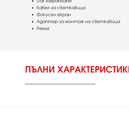
USB захранване
Кабел за светкавица
Фокусен екран
Адаптер за монтаж на светкавица
Ремък
ПЪЛНИ ХАРАКТЕРИСТИ