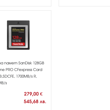
а памет SanDisk 128GB
eme PRO CFexpress Card
B,SDCFE, 1700MB/s R,
MB/s
279,00 €
545,68 лв.