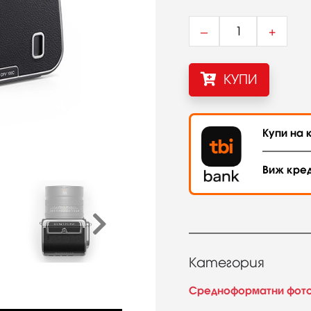
–
+
КУПИ
Купи на к
Виж кре
Категория
Средноформатни фот