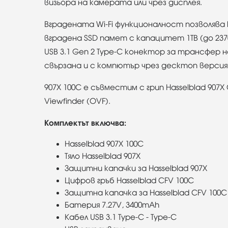
визьора на камерата или чрез дисплея.
Вградената Wi-Fi функционалност позволява
вградена SSD памет с капацитет 1TB (до 2370
USB 3.1 Gen 2 Type-C конектор за трансфер
свързана и с компютър чрез десктоп версия
907X 100C е съвместим с грип Hasselblad 907X
Viewfinder (OVF).
Комплектът включва:
Hasselblad 907X 100C
Тяло Hasselblad 907X
Защитни капачки за Hasselblad 907X
Цифров гръб Hasselblad CFV 100C
Защитна капачка за Hasselblad CFV 100C
Батерия 7.27V, 3400mAh
Кабел USB 3.1 Type-C - Type-C