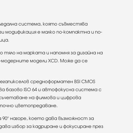
гледална система, която съвместява
и модификация е малко по-компактна и по-
ица.
то тяло на марката и напомня за дизайна на
й-модерните модели XCD. Може да се
00-мегапикселов средноформатен BSI CMOS
ява базово ISO 64 и автофокусна система с
о съчетаване на филмова и цифрова
о точно цветопредаване.
 на 90° нагоре, което дава възможност за
 дава избор за кадриране и фокусиране през