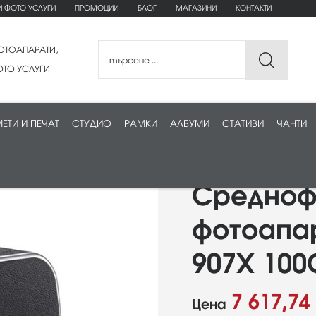
И ФОТО УСЛУГИ
ПРОМОЦИИ
БЛОГ
МАГАЗИНИ
КОНТАКТИ
ОТОАПАРАТИ,
ТО УСЛУГИ
ЕТИ И ПЕЧАТ
СТУДИО
РАМКИ
АЛБУМИ
СТАТИВИ
ЧАНТИ
Средноф
фотоапар
907X 100
7 617,74
Цена