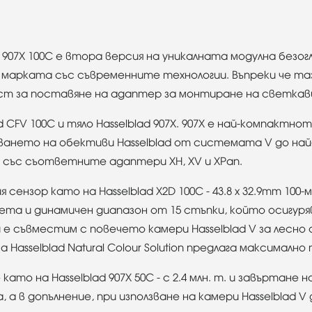
07X 100C е втора версия на уникалната модулна безо
 марката със съвременните технологии. Въпреки че таз
ст за поставяне на адаптер за монтиране на светкав
CFV 100C и тяло Hasselblad 907X. 907X е най-компактно
лзването на обективи Hasselblad от системата V до на
и със съответните адаптери XH, XV и XPan.
 сензор като на Hasselblad X2D 100C - 43.8 x 32.9mm 1
цвета и динамичен диапазон от 15 стъпки, който осигур
й е съвместим с повечето камери Hasselblad V за лесн
asselblad Natural Colour Solution предлага максималн
 като на Hasselblad 907X 50C - с 2.4 млн. т. и завъртане
а в допълнение, при използване на камери Hasselblad V