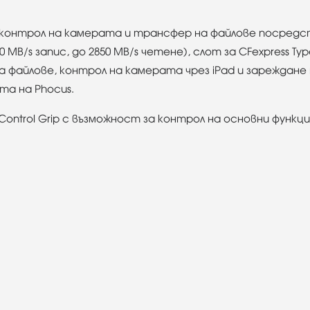
 контрол на камерата и трансфер на файлове посредств
 MB/s запис, до 2850 MB/s четене), слот за CFexpress T
 на файлове, контрол на камерата чрез iPad и зарежда
та на Phocus.
 Control Grip с възможност за контрол на основни функции