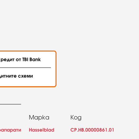
редит от TBI Bank
дитните схеми
Марка
Код
оапарати
Hasselblad
CP.HB.00000861.01