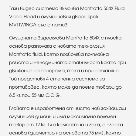
Тази видео система включва Manfrotto 504X Fluid
Video Head и алуминиевия двоен крак
MVTTWINGA със статив.
Флуидната видеоглава Manfrotto 504X с плоска
основа разполага с новата технология
Manfrotto fluid, която позволява по-плавна
работа и ненадмината стабилност както при
движение на панорама, така и при накланяне.
Той представя 4-степенна система за
противовес, която може да поеме товари до
6,5 кг при 55 мм C.O.G.
Главата е изработена от чисто нов захващащ
алуминиев дизайн и има максимално полезен
товар от 12 кг. Тя е компактна и лека, с плоска
основа (диаметър на основата 75 мм), която