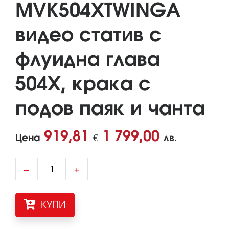
MVK504XTWINGA
видео статив с
флуидна глава
504X, крака с
подов паяк и чанта
919,81
1 799,00
Цена
€
лв.
–
+
КУПИ