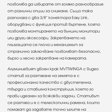
позволява да избирате от голямо разнообразие
от различни опции за снимане. Също така
разполага с два 3/8” конектора Easy Link,
оборудвани с функция против въртене, която
позволява монтирането на външни монитори
или други аксесоари. Закрепването на
плъзгащата се плоча и механизмът за
странично заключване позволяват безопасно,
бързо и лесно закрепване на камерата.
Алуминиевият двоен крак MVTTWINGA с видео
статив за разтягане на земята е с
професионално качество с двустепенна,
твърда и стабилна конструкция, което го
прави идеален за всякакви задачи. Стативът
се разтяга и е с телескопични рамена, които
помагат да задавате точно ъглите на