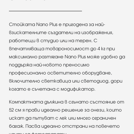
Стойката Nano Plus е пригодена за най-
взискателните създатели на изображения,
работещи в студио или на терен. С
впечатляваща товароносимост до 4 кг при
максимално разтягане Nano Plus може удобно да
поддържа най-новото преносимо
професионално осветително оборудване,
включително светкавица или светодиод, дори
когато е съчетана с модификатор.
Компактната дължина в сгънато състояние от
52 см я прави идеално решение за онези, които
искат да пътуват с лек или много ограничен
багаж. Пасва идеално отстрани на повечето