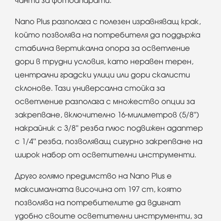
чанти за фотоапарати.
Nano Plus разполага с полезен изравняващ крак,
който позволява на потребителя да поддържа
стабилна вертикална опора за осветление
дори в трудни условия, като неравен терен,
централни градски улици или дори скалисти
склонове. Тази универсална стойка за
осветление разполага с множество опции за
закрепване, включително 16-милиметров (5/8'')
накрайник с 3/8'' резба плюс подвижен адаптер
с 1/4'' резба, позволяващ сигурно закрепване на
широк набор от осветителни инструменти.
Друго голямо предимство на Nano Plus е
максималната височина от 197 cm, която
позволява на потребителите да вдигнат
удобно своите осветителни инструменти, за