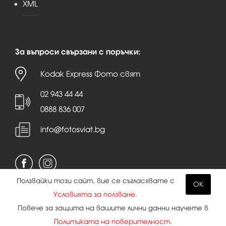
XML
За въпроси свързани с поръчки:
Kodak Express Фото свят
02 943 44 44
0888 836 007
info@fotosviat.bg
Ползвайки този сайт, вие се съгласявате с
OK
Условията за ползване
.
Условия за ползване
|
Политика на поверителност
Повече за защита на вашите лични данни научете в
|
Бисквитки
Политиката на поверителност
.