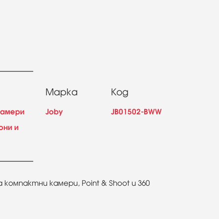
Марка
Код
камери
Joby
JB01502-BWW
они и
компактни камери, Point & Shoot и 360