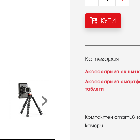
КУПИ
Категория
Аксесоари за екшън 
Аксесоари за смартф
таблети
Компактен статив за 
камери