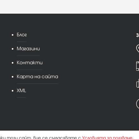
Блог
З
Магазини
Контакти
Карта на сайта
XML
йки този сайт, вие се съгласявате с
Условията за ползване
.