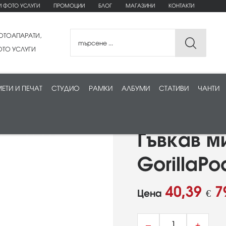
И ФОТО УСЛУГИ
ПРОМОЦИИ
БЛОГ
МАГАЗИНИ
КОНТАКТИ
ОТОАПАРАТИ,
ТО УСЛУГИ
ЕТИ И ПЕЧАТ
СТУДИО
РАМКИ
АЛБУМИ
СТАТИВИ
ЧАНТИ
Гъвкав м
GorillaPo
40,39
7
Цена
€
–
+