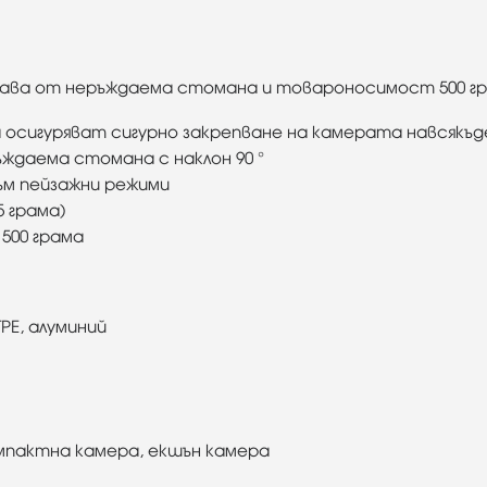
а глава от неръждаема стомана и товароносимост 500 г
 осигуряват сигурно закрепване на камерата навсякъд
ъждаема стомана с наклон 90 °
ъм пейзажни режими
5 грама)
500 грама
PE, алуминий
омпактна камера, екшън камера