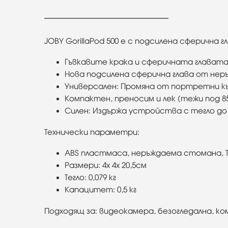
JOBY GorillaPod 500 e с подсилена сферичн
Гъвкавите крака и сферичната главата
Нова подсилена сферична глава от нер
Универсален: Промяна от портретни к
Компактен, преносим и лек (тежи под 8
Силен: Издържа устройства с тегло до 
Технически параметри:
ABS пластмаса, неръждаема стомана, T
Размери: 4х 4х 20,5см
Тегло: 0,079 кг
Капацитет: 0,5 кг
Подходящ за: видеокамера, безогледална, к