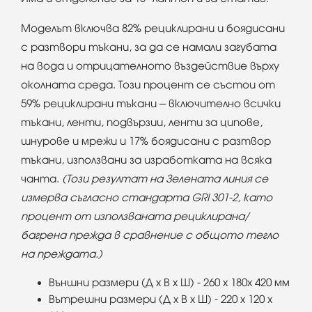
Моделът включва 82% рециклирани и боядисани
с разтвори тъкани, за да се намали загубата
на вода и отрицателното въздействие върху
околната среда. Този процент се състои от
59% рециклирани тъкани – включително всички
тъкани, ленти, подвързии, ленти за ципове,
шнурове и мрежи и 17% боядисани с разтвор
тъкани, използвани за изработката на всяка
чанта.
(Този резултат на Зелената линия се
измерва съгласно стандарта GRI 301-2, като
процент от използваната рециклирана/
багрена прежда в сравнение с общото тегло
на преждата.)
Външни размери (Д x В x Ш) - 260 x 180x 420 мм
Вътрешни размери (Д x В x Ш) - 220 x 120 x