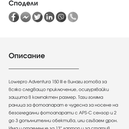
Сподели
Описание
Lowepro Adventura 150 III е винаги готова за
всяко следващо приключение, осигурявайки
защита в компактен размер. Тази голяма
раница за фотоапарат е чудесна за носене на
безогледални фотоапарати с APS-C сензор и 2
до 3 допълнителни обектива, или сгъваем дрон.
Има и отделение за 13'' лаптоп и за статив.