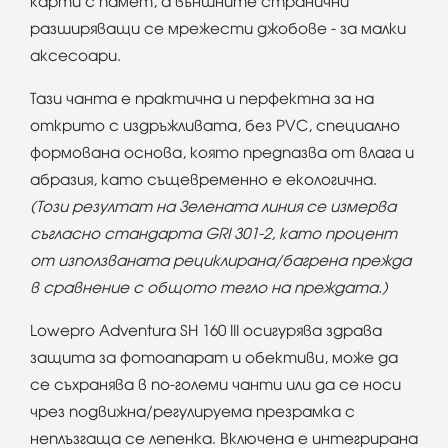
карти с памет, а външните странични
разширяващи се мрежести джобове - за малки
аксесоари.
Тази чанта е практична и перфектна за на
открито с издръжливата, без PVC, специално
формована основа, която предпазва от влага и
абразия, като същевременно е екологична.
(Този резултат на Зелената линия се измерва
съгласно стандарта GRI 301-2, като процент
от използваната рециклирана/багрена прежда
в сравнение с общото тегло на преждата.)
Lowepro Adventura SH 160 III осигурява здрава
защита за фотоапарат и обективи, може да
се съхранява в по-големи чанти или да се носи
чрез подвижна/регулируема презрамка с
неплъзгаща се лепенка. Включена е интегрирана