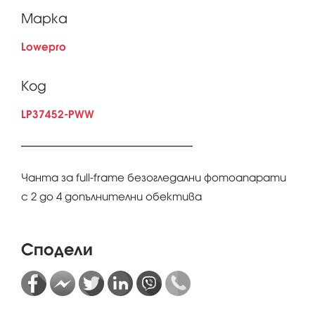
Марка
Lowepro
Код
LP37452-PWW
Чанта за full-frame безогледални фотоапарати
с 2 до 4 допълнителни обектива
Сподели