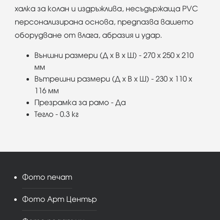
халка за колан и издръжлива, несъдържаща PVC
персонализирана основа, предпазва вашето
оборудване от влага, абразия и удар.
Външни размери (Д x В x Ш)
 - 
270 x 250 x 210
мм
Вътрешни размери (Д x В x Ш)
 - 
230 x 110 x
116 мм
Презрамка за рамо
 - 
Да
Тегло -
0.3 кг
Фото печат
Фото Арт Център