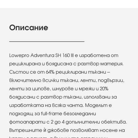
Описание
Lowepro Adventura SH 160 III е изработена от
рециклирана и боядисана с разтвор материя.
Състои се от 64% рециклирани тъкани –
включително всички тъкани, ленти, подвързии,
ленти за ципове, шнурове и мрежи и 20%
боядисани с разтвор тъкани, използвани за
изработката на всяка чанта. Моделът е
подходящ за full-frame безогледални
фотоапарати с 2 до 4 допълнителни обектива.
Вътрешните ѝ джобове позволяват носене на