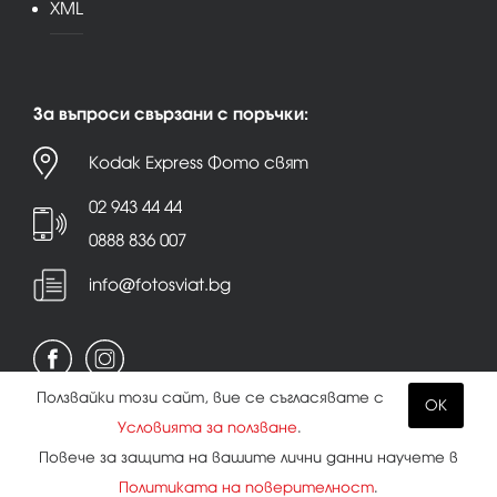
XML
За въпроси свързани с поръчки:
Kodak Express Фото свят
02 943 44 44
0888 836 007
info@fotosviat.bg
Ползвайки този сайт, вие се съгласявате с
OK
Условията за ползване
.
Условия за ползване
|
Политика на поверителност
Повече за защита на вашите лични данни научете в
|
Бисквитки
Политиката на поверителност
.