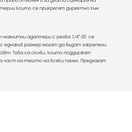
о прави отличен и за двата сценария на
батерии които се прикрепят директно към
 магнитни адаптери с резба 1/4"-20 се
ла с еднакъв размер могат да бъдат закрепени
oSlim. Това са скоби, които поддържат
а част на тялото на всеки панел. Предлагат