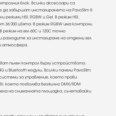
онтролния блок. Всички аксесоари са
е да завършат инсталирането на PavoSlim в
режими HSI, RGBW и Gel. В режим HSI,
т 36 000 цвята. В режим RGBW има контроли
В режим на гел 60C и 120C точно
и разходите за инсталиране на отделни гел
 и атмосфера.
дават пълен контрол върху устройството.
и Bluetooth модули. Всички панели PavoSlim
системи за управление, което прави
MX, което позволява безжично DMX/RDM
 тела на снимачната площадка, съчетавайки