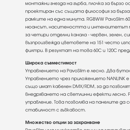
монтажни гнезда на гърба, плочка за бързо 
проектиран със същата философия за бърза
рамките на една минута. RGBWW PavoSlim 60C
нюансът, наситеността и интензитетът мож
за четири отделни канала - червен, зелен, с
възпроизвежда цветовете на 151 често изпо
филтри. В резултат на това 60C и 120C пре
Широка съвместимост
Управлението на PavoSlim е лесно. Два буто
Управлението чрез приложението NANLINK е с
също имат кабелен DMX/RDM, за да позволя
внедряването на светлинни ефекти лесно. P
управление. Това позволява на панелите да
стабилност с гъвкавост.
Множество опции за захранване