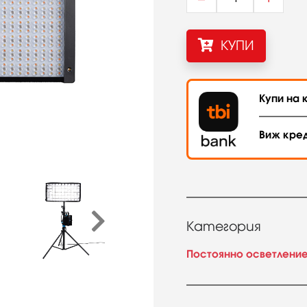
КУПИ
Купи на к
Виж кре
Категория
Постоянно осветлени