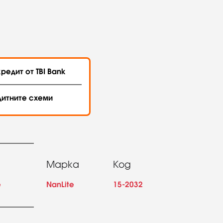
редит от TBI Bank
дитните схеми
Марка
Код
е
NanLite
15-2032