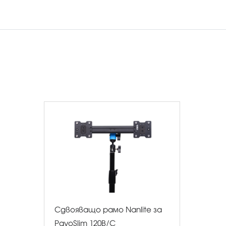
Сдвояващо рамо Nanlite за
PavoSlim 120B/C