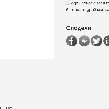
Диоден панел с голям
в тънък и здрав мета
Сподели
 +-150)