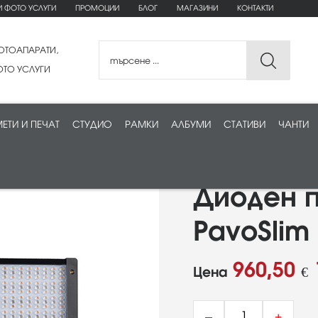
И ФОТО УСЛУГИ
ПРОМОЦИИ
БЛОГ
МАГАЗИНИ
КОНТАКТИ
ОТОАПАРАТИ,
ТО УСЛУГИ
ЕТИ И ПЕЧАТ
СТУДИО
РАМКИ
АЛБУМИ
СТАТИВИ
ЧАНТИ
Диоден п
PavoSli
960,50
Цена
€
–
+