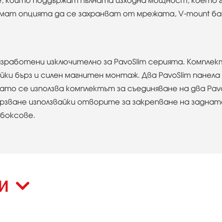
е, които поддържат пълната изходна мощност, което г
C имат опцията да се захранват от мрежата, V-mount 
зработени изключително за PavoSlim серията. Комплект
вайки бърз и силен магнитен монтаж. Два PavoSlim пане
 като се използва комплектът за съединяване на два Pav
рзване използвайки отворите за закрепване на заднат
тбоксове.
КИ