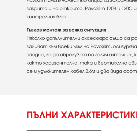
PavoSlim има множество опции за захранван
закрито и на открито. PavoSlim 120B и 120
контролния блок.
Гъвкав монтаж за всяка ситуация
Няколко допълнителни аксесоарa също са ра
завиват към всеки ъгъл на PavoSlim, осигуря
заедно, за да образуват по-голям източник,
както хоризонтално, така и вертикално свъ
се и удължителен кабел 2.6м и два вида соф
ПЪЛНИ ХАРАКТЕРИСТИ