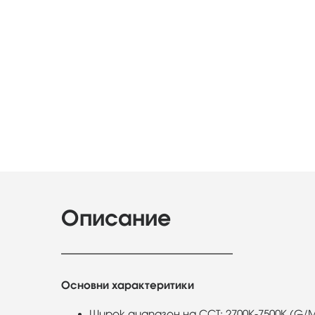
Описание
Основни характеритики
Широк диапазон на CCT: 2700K-7500K (G/M