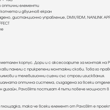
ез оптични елементи
копчета и двуинчов екран
дено, дистанционно управление, DMX/RDM, NANLINK AP
FFECT
те
метален корпус. Дори и с аксесоарите за монтаж на Pa
кави панели с прикрепени монтажни скоби. Това го прав
илмови и телевизионни сцени със строги изисквания.
циалната оптична система, създадена за всеки отделе
 дизайн, PavoSlims постигат 4 пъти повече мощност в
площадка, така че всеки елемент от PavoSlim е прое