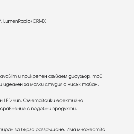
P, LumenRadio/CRMX
voSlim и прикрепен сгъваем дифузьор, той
и идеален за малки студия с нисък таван,
н LED чип. Съчетавайки ефективно
 сравнение с подобни продукти.
ктиран за бързо разгръщане. Има множество