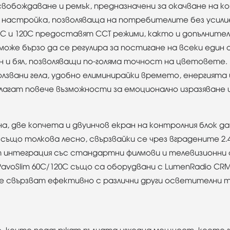
освобождаване и ремък, предназначени за окачване на к
 настройка, позволяваща на потребителите без усили
 и 120C предоставят CCT режими, както и допълнителни 
е бързо да се регулира за постигане на всеки един о
ин и бял, позволяващи по-голяма точност на цветовете. 
лзвани гела, удобно елиминирайки времето, енергията 
длагат повече възможности за емоционално изразяване
на, две копчета и двуинчов екран на контролния блок 
ъщо толкова лесно, свързвайки се чрез вградените 2.4G 
т интеграция със стандартни филмови и телевизионни 
avoSlim 60C/120C също са оборудвани с LumenRadio CR
 се свързват ефективно с различни други осветителни