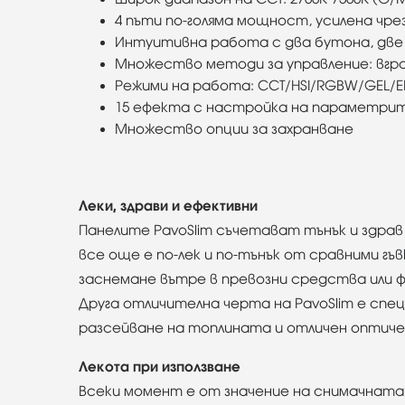
4 пъти по-голяма мощност, усилена чр
Интуитивна работа с два бутона, две 
Множество методи за управление: вгра
Режими на работа: CCT/HSI/RGBW/GEL/E
15 ефекта с настройка на параметри
Множество опции за захранване
Леки, здрави и ефективни
Панелите PavoSlim съчетават тънък и здрав 
все още е по-лек и по-тънък от сравними гъв
заснемане вътре в превозни средства или ф
Друга отличителна черта на PavoSlim е спе
разсейване на топлината и отличен оптичен
Лекота при използване
Всеки момент е от значение на снимачната 