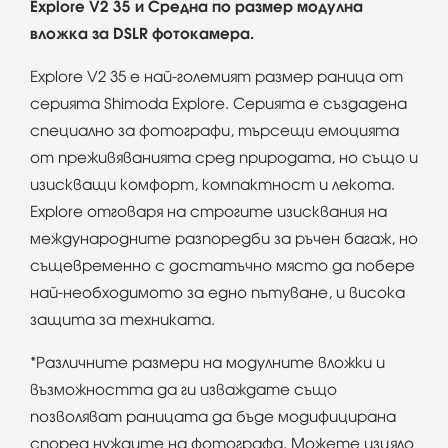
Explore V2 35 и Средна по размер модулна
вложка за DSLR фотокамера.
Explore V2 35 е най-големият размер раница от
серията Shimoda Explore. Серията е създадена
специално за фотографи, търсещи емоцията
от преживяванията сред природата, но също и
изискващи комфорт, компактност и лекота.
Explore отговаря на строгите изисквания на
международните разпоредби за ръчен багаж, но
същевременно с достатъчно място да побере
най-необходимото за едно пътуване, и висока
защита за техниката.
*Различните размери на модулните вложки и
възможността да ги изваждате също
позволяват раницата да бъде модифицирана
според нуждите на фотографа. Можете изцяло