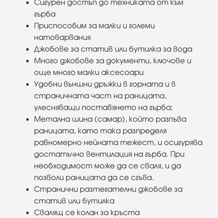
Сигурен достъп до техниката от към
гърба
Приспособим за малки и големи
натоварвания
Джобове за статив или бутилка за вода
Много джобове за документи, ключове и
още много малки аксесоари
Удобни външни дръжки в горната и в
стрaничната част на раницата,
улесняващи поставянето на гърба;
Метална шина (самар), който разпъва
раницата, като така разпределя
равномерно нейната тежест, и осигурява
достатъчно вентилация на гърба. При
необходимост може да се сваля, и да
позволи раницата да се сгъва.
Странични разтегателни джобове за
статив или бутилка
Свалящ се колан за кръста