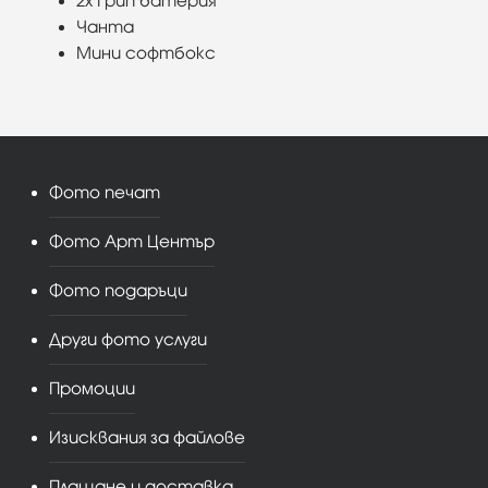
2x Грип батерия
Чанта
Мини софтбокс
Фото печат
Фото Арт Център
Фото подаръци
Други фото услуги
Промоции
Изисквания за файлове
Плащане и доставка