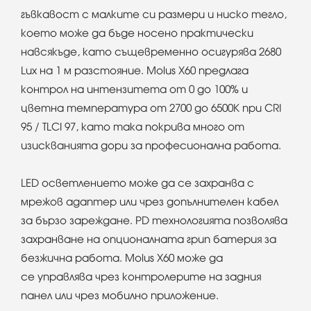
гъвкавост с малките си размери и ниско тегло,
което може да бъде носено практически
навсякъде, като същевременно осигурява 2680
Lux на 1 м разстояние. Molus Х60 предлага
контрол на интензитета от 0 до 100% и
цветна температура от 2700 до 6500K при CRI
95 / TLCI 97, като така покрива много от
изискванията дори за професионална работа.
LED осветлението може да се захранва с
мрежов адаптер или чрез допълнителен кабел
за бързо зареждане. PD технологията позволява
захранване на опционалната грип батерия за
безжична работа. Molus X60 може да
се управлява чрез контролерите на задния
панел или чрез мобилно приложение.