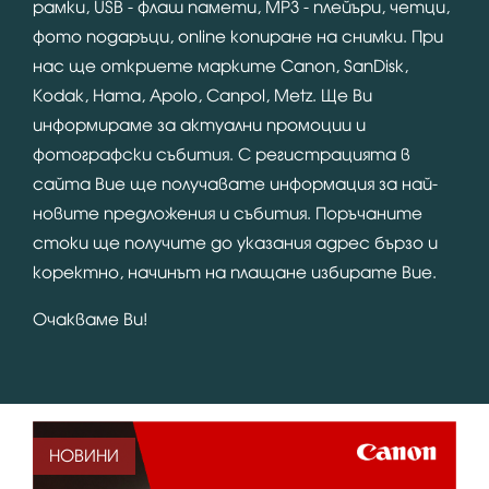
рамки, USB - флаш памети, MP3 - плейъри, четци,
фото подаръци, online копиране на снимки. При
нас ще откриете марките Canon, SanDisk,
Kodak, Hama, Apolo, Canpol, Metz. Ще Ви
информираме за актуални промоции и
фотографски събития. С регистрацията в
сайта Вие ще получавате информация за най-
новите предложения и събития. Поръчаните
стоки ще получите до указания адрес бързо и
коректно, начинът на плащане избирате Вие.
Очакваме Ви!
НОВИНИ