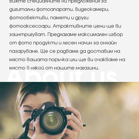
Вижте специалните ни предложения за
дигитални фотоапарати, видеокамери,
фотообективи, памети и други
фотоаксесоари. Атрактивните цени ще ви
заинтригуват. Предлагаме максимален избор
от фото продукти и лесен начин за онлайн
пазаруване. Ще се радваме да доставим на
място вашата поръчка или ще ви очакваме на
място в някой от нашите магазини.