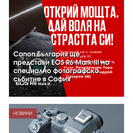
Canon България ще
представи EOS R6 Mark III на
специално фотографско
събитие в София
НОВИНИ