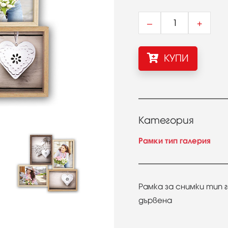
–
+
КУПИ
Категория
Рамки тип галерия
Рамка за снимки тип га
дървена