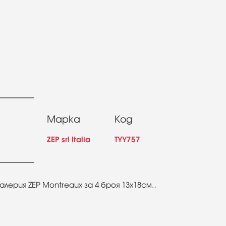
Марка
Код
ZEP srl Italia
TYY757
лерия ZEP Montreaux за 4 броя 13х18см.,