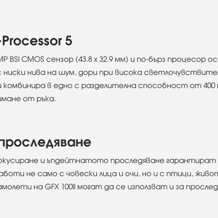
Processor 5
SI CMOS сензор (43.8 x 32.9 мм) и по-бърз процесор ос
иски нива на шум, дори при висока светлочувствителнос
ги комбинира в едно с разделителна способност от 400
имане от ръка.
 проследяване
кусиране и ъпдейтнатото проследяване гарантират б
аботи не само с човески лица и очи, но и с птици, жив
молети на GFX 100II могат да се използват и за просле