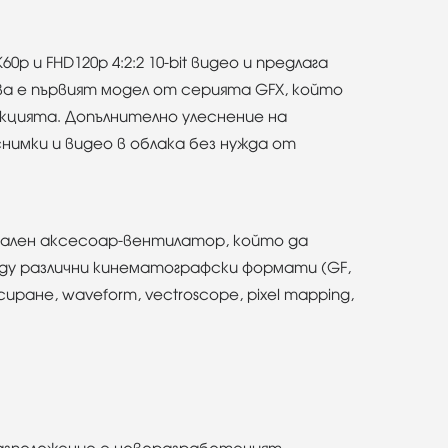
p и FHD120p 4:2:2 10-bit видео и предлага
ва е първият модел от серията GFX, който
укцията. Допълнително улеснение на
нимки и видео в облака без нужда от
нален аксесоар-вентилатор, който да
ежду различни кинематографски формати (GF,
ране, waveform, vectroscope, pixel mapping,