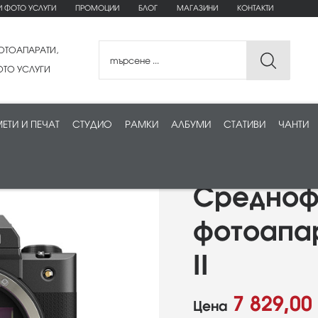
И ФОТО УСЛУГИ
ПРОМОЦИИ
БЛОГ
МАГАЗИНИ
КОНТАКТИ
ОТОАПАРАТИ,
ТО УСЛУГИ
ЕТИ И ПЕЧАТ
СТУДИО
РАМКИ
АЛБУМИ
СТАТИВИ
ЧАНТИ
Средноф
фотоапара
II
7 829,00
Цена