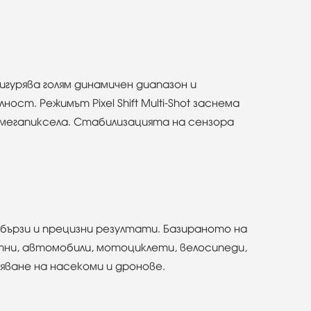
игурява голям динамичен диапазон и
т. Режимът Pixel Shift Multi-Shot заснема
 мегапиксела. Стабилизацията на сензора
ързи и прецизни резултати. Базираното на
отни, автомобили, мотоциклети, велосипеди,
дяване на насекоми и дронове.