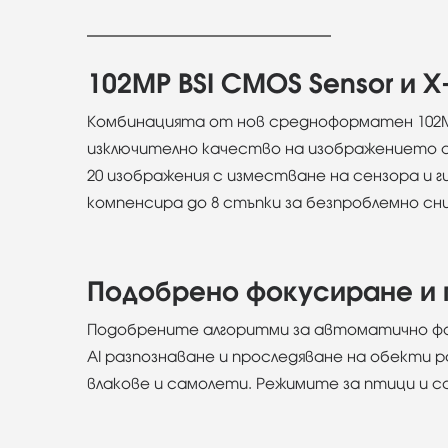
102MP BSI CMOS Sensor и X-
Комбинацията от нов средноформатен 102MP B
изключително качество на изображението с н
20 изображения с изместване на сензора и 
компенсира до 8 стъпки за безпроблемно сн
Подобрено фокусиране и
Подобрените алгоритми за автоматично фо
AI разпознаване и проследяване на обекти р
влакове и самолети. Режимите за птици и са