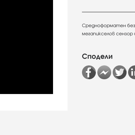
Средноформатeн безо
мегапикселов сензор 
Сподели