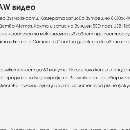
 RAW видео
видео възможности. Камерата записва вътрешно 8K30p, 4K60
ства Atomos, както и запис на външен SSD през USB. То
амичен диапазон за максимална гъвкавост при постпрод
 с Frame.io Camera to Cloud за директно качване на с
одължителност до 60 минути. На разположение е опцио
00 II предлага на видеографите възможност за избор м
ножество полезни функции като асистент за ръчно фокуси