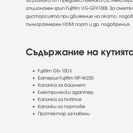
За разлика от предшественика си, няма вгр
опционален грип Fujifilm VG-GFX100II. За смет
дисторсията при движение на окото, подобре
пълноразмерен HDMI порт и др. подобрения.
Съдържание на кутият
Fujifilm Gfx 100 Ii
Батерия Fujifilm NP-W235
Капачка за байонет
Електрически адаптер
Капачка за hotshoe
Капачки за портове
Протектор за кабели