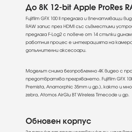
До 8K 12-bit Apple ProRes
Fujifilm GFX 100 II предлага и впечатляващи 
RAW запис през HDMI със съвместими устрой
предлага F-Log2 с повече от 14 стъпки дин
работния процес е интеграцията на камерата
допълнителни аксесоари.
Моделът снима безпроблемно 4K видео с пр
предотвратява прегряването. Fujifilm GFX 1
Premista, Anamorphic 35mm и др.), както и м
zebra, Atomos AirGlu BT Wireless Timecode и др.
Обновен корпус