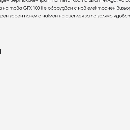
аден вертикален грип. На тези, които имат нужда, на
ка на това GFX 100 II е оборудван с нов електронен визьор
н горен панел с наклон на дисплея за по-голямо удобст
а