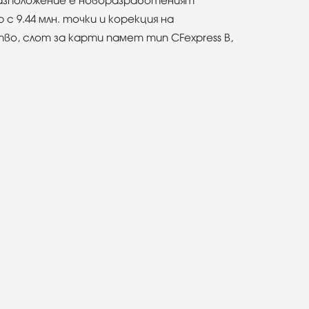
 разположение е новоразработеният
 с 9.44 млн. точки и корекция на
во, слот за карти памет тип CFexpress B,