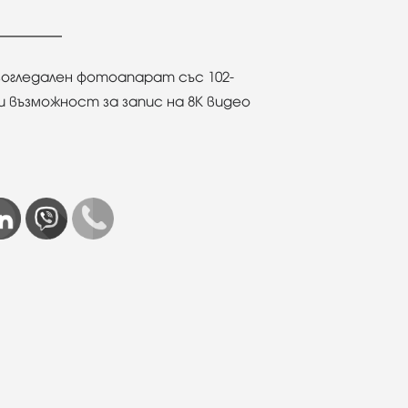
гледален фотоапарат със 102-
и възможност за запис на 8K видео