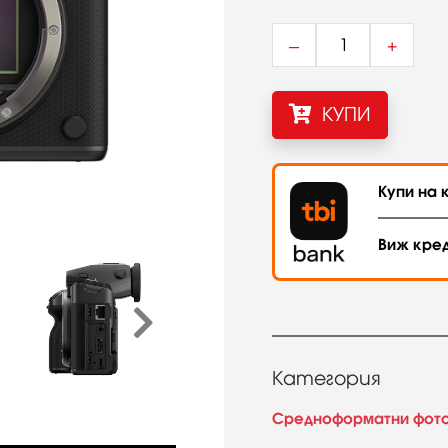
–
+
КУПИ
Купи на к
Виж кре
Категория
Средноформатни фот