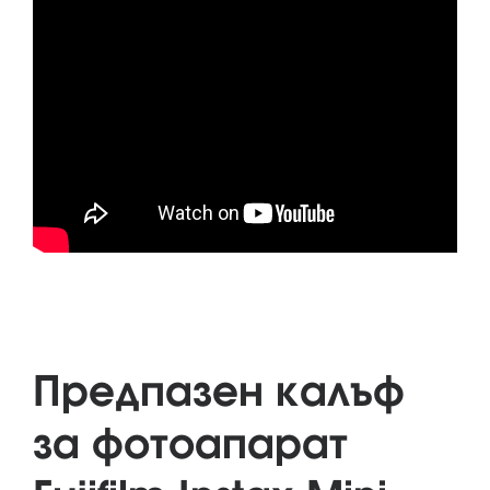
Предпaзен калъф
за фотоапарат