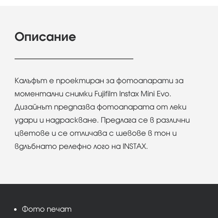
Описание
Калъфът е проектиран за фотоапарати за
моментални снимки Fujifilm Instax Mini Evo.
Дизайнът предпазва фотоапарата от леки
удари и надраскване. Предлага се в различни
цветове и се отличава с шевове в тон и
вдлъбнато релефно лого на INSTAX.
Фото печат