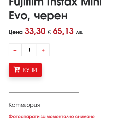
Fujifilm Instax Mini
Evo, черен
33,30
65,13
Цена
€
лв.
–
+
КУПИ
Категория
Фотоапарати за моментално снимане