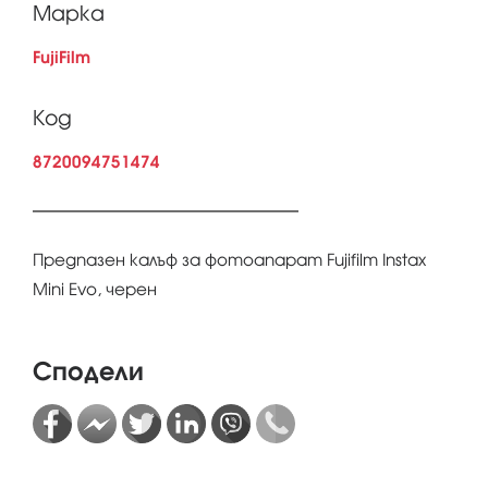
Марка
FujiFilm
Код
8720094751474
Предпaзен калъф за фотоапарат Fujifilm Instax
Mini Evo, черен
Сподели