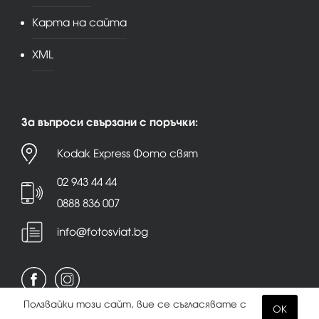
Карта на сайта
XML
За въпроси свързани с поръчки:
Kodak Express Фото свят
02 943 44 44
0888 836 007
info@fotosviat.bg
Ползвайки този сайт, вие се съгласявате с
OK