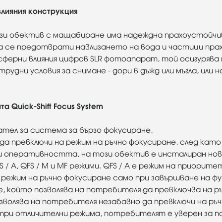
влияния конструкция
този обектив с мащабиране има надеждна прахоустойчи
 да се предотврати навлизането на вода и частици пр
сферни влияния цифров SLR фотоапарат, той осигурява
рудни условия за снимане - дори в дъжд или мъгла, или 
а Quick-Shift Focus System
тел за система за бързо фокусиране,
 да превключи на режим на ръчно фокусиране, след ка
и оперативността, на този обектив е инсталиран нов
 / A, QFS / M и MF режими. QFS / A е режим на приори
 режим на ръчно фокусиране само при завършване на ф
, който позволява на потребителя да превключва на ръ
зволява на потребителя незабавно да превключи на ръ
три отличителни режима, потребителят е уверен за по