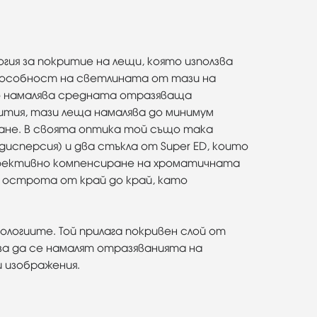
гия за покритие на лещи, която използва
способност на светлината от тази на
то намалява средната отразяваща
ития, тази леща намалява до минимум
ване. В своята оптика той също така
дисперсия) и два стъкла от Super ED, които
-ефективно компенсиране на хроматичната
 острота от край до край, като
логиите. Той прилага покривен слой от
 за да се намалят отразяванията на
 изображения.