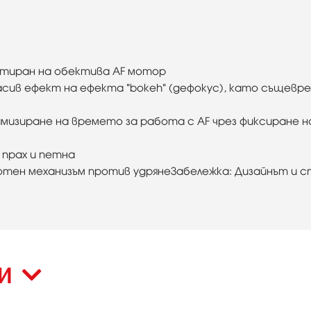
онтиран на обектива AF мотор
асив ефект на ефекта "bokeh" (дефокус), като същевр
имизиране на времето за работа с AF чрез фиксиране н
т прах и петна
тен механизъм против удрянеЗабележка: Дизайнът и с
КИ