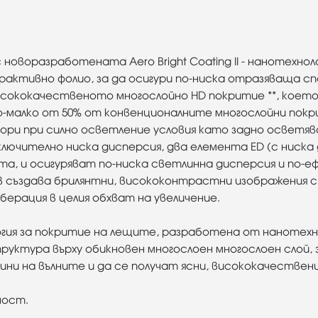
оворазработената Aero Bright Coating II - нанотехноло
фрактивно фолио, за да осигури по-ниска отразяваща 
 висококачественото многослойно HD покритие **, кое
о-малко от 50% от конвенционалните многослойни покр
дори при силно осветление условия като задно осветя
лючително ниска дисперсия, два елемента ED (с ниска 
та, и осигуряват по-ниска светлинна дисперсия и по
в създава брилянтни, висококонтрастни изображения с
рация в целия обхват на увеличение.
огия за покритие на лещите, разработена от нанотехно
труктура върху обикновен многослоен многослоен слой,
ни на вълните и да се получат ясни, висококачествени
ност.