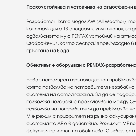
Прахоустойчива и устойчива на атмосферни 
Разработен като модел AW (All Weather), 
конструкция с 13 специални уплътнения, за
сдвояването му с PENTAX устойчив на атмо
изображения, която сесправя превъзходно в т
пръскане на вода.
Обективът е оборудван с PENTAX-разработенат
Ново инсталиран трипозиционен превключва
която позволява на потребителя незабавно
система на фотоапарата. За да се подобр
позволява незабавно превключване между QFS
позволява на потребителя да превключва на
M е режим с приоритет на ръчно фокусиране
системата AF е в действие. Режимът MF по
фокусния пръстен на обектива. С избор от 