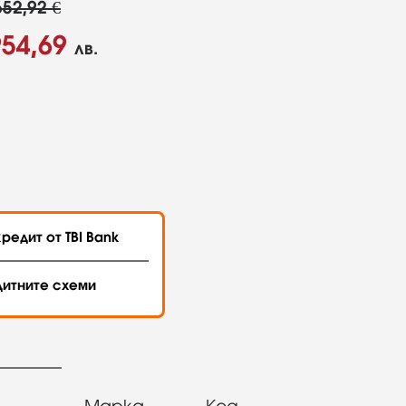
652,92 €
954,69
лв.
редит от TBI Bank
дитните схеми