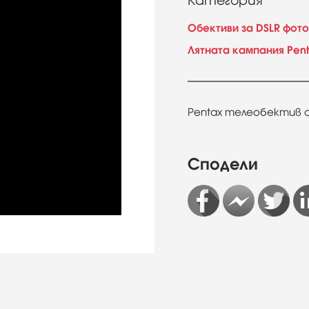
Категория
Обективи за DSLR фот
Лятната кампания Pen
Pentax телеобектив 
Сподели