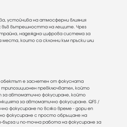
ва, устойчива на атмосферни влияния
ах във вътрешността на лещите. Чрез
 трайна, надеждна цифрова система за
на места, които са склонни към пръски или
то обектът е заснетен от фокусната
 трипозиционен превключвател, който
тет за автоматично фокусиране, който
ункцията за автоматично фокусиране. QFS /
чно фокусиране по всяко време - дори en
чно фокусиране с просто обръщане на
-бърза и по-точна работа на фокусиране за