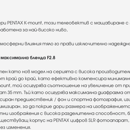
ри PENTAX K-mount, този телеобектив с мащабиране с 
работена за най-високо ниво,
осферни влияния тяло го прави изключително надеждна 
а максимална бленда F2.8
н като нов модел на серията с висока производителн
 край до край, като ефективно компенсира минималн
unt, той осигурява съотношение на увеличение от приб
 35 mm. Тъй като осигурява максимална диафрагма от F
сиран предшественик / фон и спортна фотография, из
мизиран, за да покрие дори размера на изображението
нтни изображения с висока разделителна способност, 
ъществуващ корпус на PENTAX цифров SLR фотоапарат,
ез изменения.