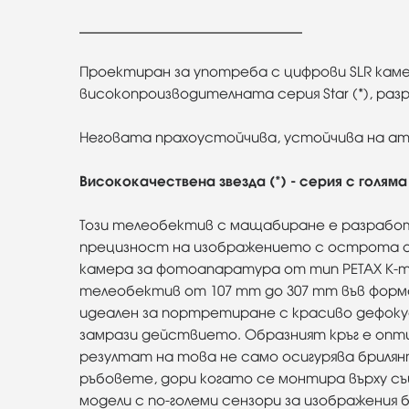
Проектиран за употреба с цифрови SLR каме
високопроизводителната серия Star (*), раз
Неговата прахоустойчива, устойчива на атм
Висококачествена звезда (*) - серия с голям
Този телеобектив с мащабиране е разработе
прецизност на изображението с острота от
камера за фотоапаратура от тип PETAX K-mo
телеобектив от 107 mm до 307 mm във формат
идеален за портретиране с красиво дефоку
замрази действието. Образният кръг е опти
резултат на това не само осигурява бриля
ръбовете, дори когато се монтира върху с
модели с по-големи сензори за изображения б