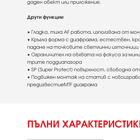
даден обект или приложение.
Други функции
• Гладка, тиха AF работа, използвана от м
• Кръгла форма с диафрагма, естествен, кр
падане на точковите светлинни източници
• Ограничител на обхвата на фокуса за мин
трите поддиапазора
• SP (Super Protect) повърхност, свободна о
• Подвижен монтаж на статив с новоизрабо
предизвестиеMTF диаграма
ПЪЛНИ ХАРАКТЕРИСТИ