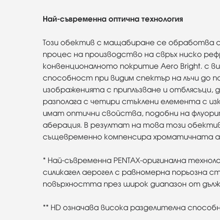
Най-съвременна оптична технология
Този обектив с мащабиране се обработва с н
процес на производство на свръх ниско ре
конвенционалното покритие Aero Bright. с
способност при видим спектър на лъчи до п
изображенията с приплъзване и отблясъци, 
разполага с четири стъклени елемента с изк
имат оптични свойства, подобни на флуори
аберация. В резултат на това този обекти
същевременно компенсира хроматичната абе
* Най-съвременна PENTAX-оригинална технол
силикагел аерогел с равномерна порьозна с
повърхността през широк диапазон от дължи
** HD означава висока разделителна способ