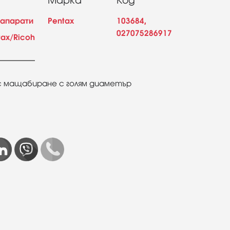
Марка
Код
оапарати
Pentax
103684,
027075286917
tax/Ricoh
с мащабиране с голям диаметър