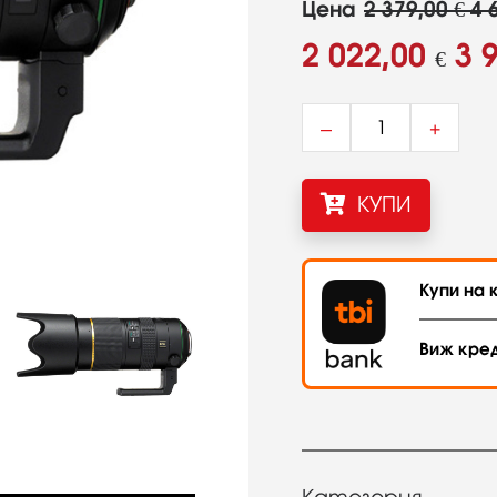
Цена
2 379,00 € 4 
2 022,00
3 
€
–
+
КУПИ
Купи на к
Виж кре