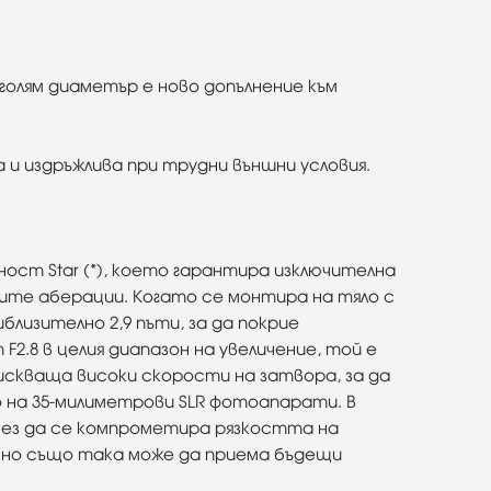
голям диаметър е ново допълнение към
и издръжлива при трудни външни условия.
ост Star (*), което гарантира изключителна
ите аберации. Когато се монтира на тяло с
лизително 2,9 пъти, за да покрие
2.8 в целия диапазон на увеличение, той е
искваща високи скорости на затвора, за да
 на 35-милиметрови SLR фотоапарати. В
без да се компрометира рязкостта на
 но също така може да приема бъдещи