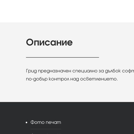
Описание
Грид предназначен специално за дълбок соф
по-добър контрол над осветлението.
Фото печат