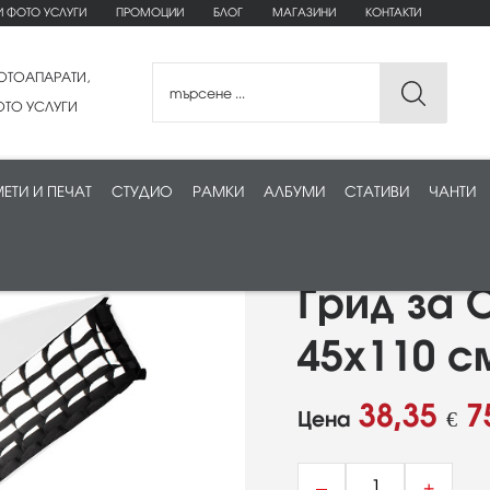
И ФОТО УСЛУГИ
ПРОМОЦИИ
БЛОГ
МАГАЗИНИ
КОНТАКТИ
ОТОАПАРАТИ,
ТО УСЛУГИ
ЕТИ И ПЕЧАТ
СТУДИО
РАМКИ
АЛБУМИ
СТАТИВИ
ЧАНТИ
Грид за 
45х110 с
38,35
7
Цена
€
–
+