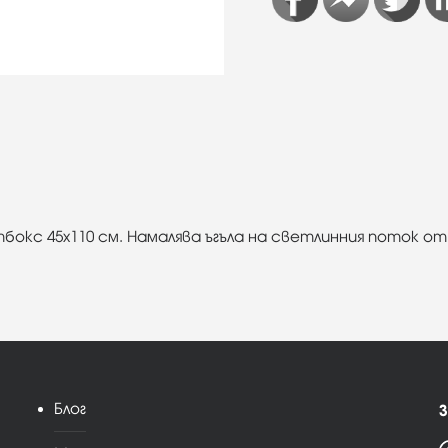
тбокс 45х110 см. Намалява ъгъла на светлинния поток 
Блог
З