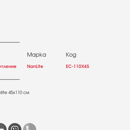
Марка
Код
етление
NanLite
EC-110X45
ite 45х110 см