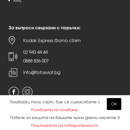
XML
За въпроси свързани с поръчки:
Kodak Express Фото свят
02 943 44 44
0888 836 007
info@fotosviat.bg
Ползвайки този сайт, вие се съгласявате с
OK
Условията за ползване
.
Условия за ползване
|
Политика на поверителност
Повече за защита на вашите лични данни научете в
|
Бисквитки
Политиката на поверителност
.