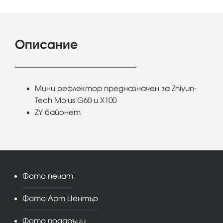
Описание
Мини рефлектор предназначен за Zhiyun-
Tech Molus G60 и X100
ZY байонет
Фото печат
Фото Арт Център
Фото подаръци