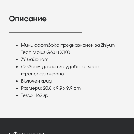
Описание
Мини софтбокс предназначен за Zhiyun-
Tech Molus G60 и X100
ZY байонет
Сгъваем дизайн за удобно и лесно
транспортиране
Включен грид
Размери: 20,8 x 9,9 x 9,9 cm
Тегло: 162 гр
Фото печат