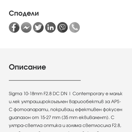
Сподели
Описание
Sigma 10-18mm F2.8 DC DN | Contemporary е малък
и лек ултраширокоъгълен вариообектив за APS-
C фотоапарати, покриващ ефективен фокусен
диапазон от 15-27 mm (35 mm еквивалент). С
ултра-светла оптика и голяма светлосила F2.8,