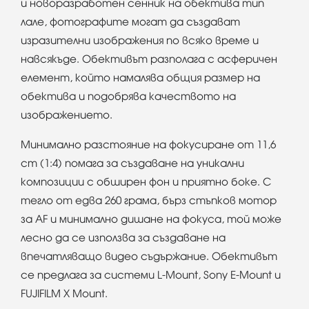
и новоразработен сенник на обектива тип
лале, фотографите могат да създават
изразителни изображения по всяко време и
навсякъде. Обективът разполага с асферичен
елемент, който намалява общия размер на
обектива и подобрява качеството на
изображението.
Минимално разстояние на фокусиране от 11,6
cm (1:4) помага за създаване на уникални
композиции с обширен фон и приятно боке. С
тегло от едва 260 грама, бърз стъпков мотор
за AF и минимално дишане на фокуса, той може
лесно да се използва за създаване на
впечатляващо видео съдържание. Обективът
се предлага за системи L-Mount, Sony E-Mount и
FUJIFILM X Mount.