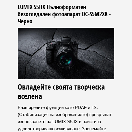
LUMIX S5IIX Пълноформатен
безогледален фотоапарат DC-S5M2XK -
Черно
Овладейте своята творческа
вселена
Разширените функции като PDAF и I.S.
(Стабилизация на изображението) превръщат
използването на LUMIX S5IIX в наистина
удовлетворяващо изживяване. Заснемайте