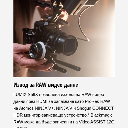
Извод за RAW видео данни
LUMIX S5IIX позволява изхода на RAW видео
данни през HDMI за запазване като ProRes RAW
на Atomos NINJA V+, NINJA V и Shogun CONNECT
HDR монитор-записващо устройство.* Blackmagic
RAW може да бъде записан и на Video ASSIST 12G