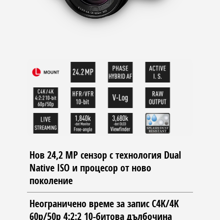
Нов 24,2 MP сензор с технология Dual
Native ISO и процесор от ново
поколение
Неограничено време за запис C4K/4K
60p/50p 4:2:2 10-битова дълбочина