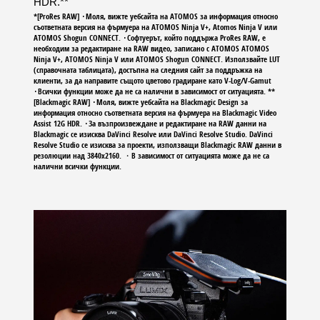
HDR.**
*[ProRes RAW] ･Моля, вижте уебсайта на ATOMOS за информация относно
съответната версия на фърмуера на ATOMOS Ninja V+, Atomos Ninja V или
ATOMOS Shogun CONNECT. ･Софтуерът, който поддържа ProRes RAW, е
необходим за редактиране на RAW видео, записано с ATOMOS ATOMOS
Ninja V+, ATOMOS Ninja V или ATOMOS Shogun CONNECT. Използвайте LUT
(справочната таблицата), достъпна на следния сайт за поддръжка на
клиенти, за да направите същото цветово градиране като V-Log/V-Gamut
･Всички функции може да не са налични в зависимост от ситуацията. **
[Blackmagic RAW] ･Моля, вижте уебсайта на Blackmagic Design за
информация относно съответната версия на фърмуера на Blackmagic Video
Assist 12G HDR. ･За възпроизвеждане и редактиране на RAW данни на
Blackmagic се изисква DaVinci Resolve или DaVinci Resolve Studio. DaVinci
Resolve Studio се изисква за проекти, използващи Blackmagic RAW данни в
резолюции над 3840x2160. ・В зависимост от ситуацията може да не са
налични всички функции.