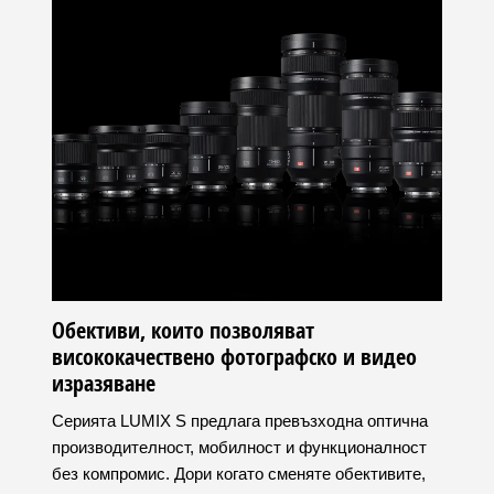
Обективи, които позволяват
висококачествено фотографско и видео
изразяване
Серията LUMIX S предлага превъзходна оптична
производителност, мобилност и функционалност
без компромис. Дори когато сменяте обективите,