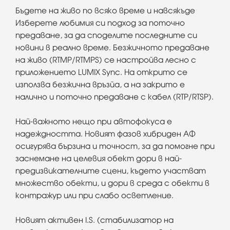
Бъдете на живо по всяко време и навсякъде
Изберете любимия си подход за поточно
предаване, за да споделите последните си
новини в реално време. Безжичното предаване
на живо (RTMP/RTMPS) се настройва лесно с
приложението LUMIX Sync. На открито се
използва безжична връзйа, а на закрито е
налично и поточно предаване с кабел (RTP/RTSP).
Най-важното нещо при автофокуса е
надеждността. Новият фазов хибриден АФ
осигурява бързина и точност, за да помогне при
заснемане на целевия обект дори в най-
предизвикателните сцени, където участват
множество обекти, и дори в среда с обекти в
контражур или при слабо осветление.
Новият активен I.S. (стабилизатор на