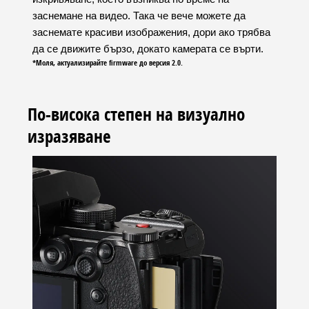
заснемане на видео. Така че вече можете да
заснемате красиви изображения, дори ако трябва
да се движите бързо, докато камерата се върти.
*Моля, актуализирайте firmware до версия 2.0.
По-висока степен на визуално
изразяване