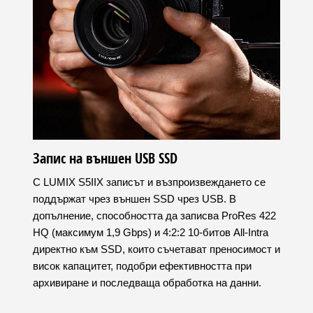
Запис на външен USB SSD
С LUMIX S5IIX записът и възпроизвеждането се
поддържат чрез външен SSD чрез USB. В
допълнение, способността да записва ProRes 422
HQ (максимум 1,9 Gbps) и 4:2:2 10-битов All-Intra
директно към SSD, които съчетават преносимост и
висок капацитет, подобри ефективността при
архивиране и последваща обработка на данни.