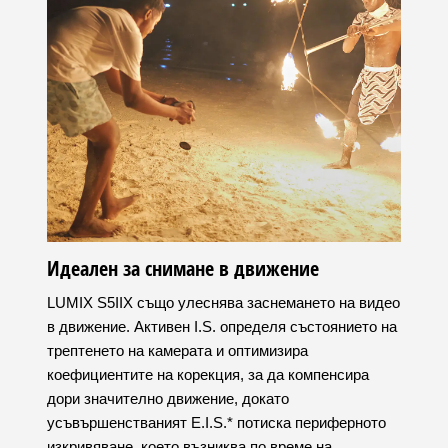
Идеален за снимане в движение
LUMIX S5IIX също улеснява заснемането на видео
в движение. Активен I.S. определя състоянието на
трептенето на камерата и оптимизира
коефициентите на корекция, за да компенсира
дори значително движение, докато
усъвършенстваният E.I.S.* потиска периферното
изкривяване, което възниква по време на