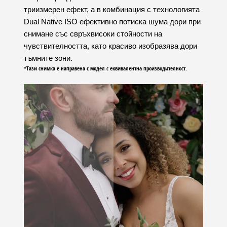
триизмерен ефект, а в комбинация с технологията
Dual Native ISO ефективно потиска шума дори при
снимане със свръхвисоки стойности на
чувствителността, като красиво изобразява дори
тъмните зони.
*Тази снимка е направена с модел с еквивалентна производителност.