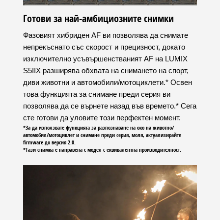
Готови за най-амбициозните снимки
Фазовият хибриден AF ви позволява да снимате
непрекъснато със скорост и прецизност, докато
изключително усъвършенстваният AF на LUMIX
S5IIX разширява обхвата на снимането на спорт,
диви животни и автомобили/мотоциклети.* Освен
това функцията за снимане преди серия ви
позволява да се върнете назад във времето.* Сега
сте готови да уловите този перфектен момент.
*За да използвате функцията за разпознаване на око на животно/
автомобил/мотоциклет и снимане преди серия, моля, актуализирайте
firmware до версия 2.0.
*Тази снимка е направена с модел с еквивалентна производителност.