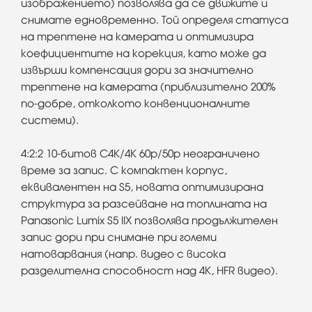
изображението) позволява да се движите и
снимате едновременно. Той определя статуса
на трептене на камерата и оптимизира
коефициентите на корекция, като може да
извърши компенсация дори за значително
трептене на камерата (приблизително 200%
по-добре, отколкото конвенционалните
системи).
4:2:2 10-битов C4K/4K 60p/50p неограничено
време за запис. С компактен корпус,
еквивалентен на S5, новата оптимизирана
структура за разсейване на топлината на
Panasonic Lumix S5 IIX позволява продължителен
запис дори при снимане при големи
натоварвания (напр. видео с висока
разделителна способност над 4K, HFR видео).