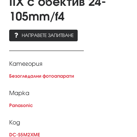
IIX с обектив 24-
105mm/f4
НАПРАВЕТЕ ЗАПИТВАНЕ
Категория
Безогледални фотоапарати
Марка
Panasonic
Код
DC-S5M2XME