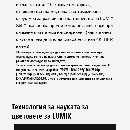
време за запис.* С компактен корпус,
еквивалентен на S5, новата оптимизирана
структура за разсейване на топлината на LUMIX
S5IIX позволява продължителен запис дори при
снимане при големи натоварвания (напр. видео
с висока разделителна способност над 4K, HFR
видео).
*Фотоапаратът може да спре да записва, когато се използва при
температура, която е по-ниска или по-висока от препоръчителната
работна температура (0 до 40 градуса).
Записът спира, когато продължителното време на запис надвишава 30
минути със следните настройки: [MOV] в [6K/29.97p] [6K/25.00p]
[5.9K/29.97p] [5.9K/25.00p] или [ProRes] в [5.8K/29.97p] [5.8K/25.00p]
[C4K/59.94p] [C4K/50.00p], когато режимът за управление на топлината е
настроен на Стандартен.
Технология за науката за
цветовете за LUMIX