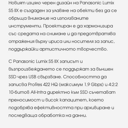
Новият изцяло черен дизайн на Panasonic Lumix
S5 IIX е създаден за улавяне на обекти без да се
обръща внимание на използваните
инструменти. Проектиран е да хармонизира
със средата на снимане и да предотвратява
отражения върху ириса или носителя за запис,
поддържайки артистичното творчество.
С Panasonic Lumix S5 IIX записът и
възпроизвеждането се поддържат за външен
SSD чрез USB свързване. Способността да
записва ProRes 422 HQ (максимум 1,9 Gbps) и 4:2:2
10-битов All-Intra директно към SSD съчетават
преносимост и висок капацитет, което
подобрява ефективността при архивиране и
последваща обработка на данни.