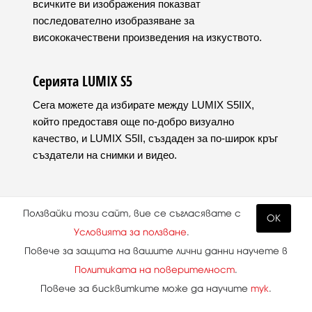
всичките ви изображения показват
последователно изобразяване за
висококачествени произведения на изкуството.
Серията LUMIX S5
Сега можете да избирате между LUMIX S5IIX,
който предоставя още по-добро визуално
качество, и LUMIX S5II, създаден за по-широк кръг
създатели на снимки и видео.
Ползвайки този сайт, вие се съгласявате с
OK
Условията за ползване
.
Повече за защита на вашите лични данни научете в
Политиката на поверителност
.
Повече за бисквитките може да научите
тук
.