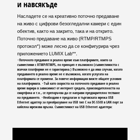
и навсякъде
Насладете се на креативно поточно предаване
на живо с цифрови безогледални камери с един
обектив, както на закрито, така и на открито.
Поточно предаване на живо (RTMP/RTMPS
протокол*) може лесно да се конфигурира чрез
приложението LUMIX Lab**.
･Поточното предаване в реално време към платформите, които са
съвместими с RTMP/RTMPS, по принцип е възможно (съвместимостта с
всички платформи не е гарантирана.) Възможно е да има случаи, когато
предаването в реално време не е възможно, когато услугата на
платформата се промени. За повече информация вижте общите условия
на платформата. ･Тъй като скоростта на поточното предаване в реално
време варира в зависимост от интернет средата, производителността на
смартфона и т.н., се препоръчва да се направи предварително тестване
на предаването. ･Необходим е предлаган в търговската мрежа USB
Ethernet адаптер за преобразуване на USB тип C на DC-S5IIX в LAN порт за
кабелна мрежова връзка. Съвместимост на USB Ethernet адаптера: