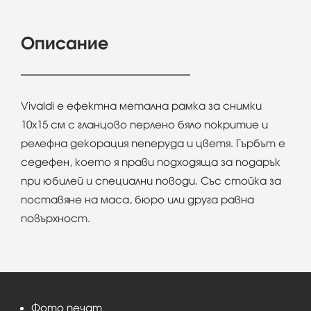
Описание
Vivaldi e ефектна метална рамка за снимки
10х15 см с гланцово перлено бяло покритие и
релефна декорация пеперуда и цветя. Гърбът е
седефен, което я прави подходяща за подарък
при юбилей и специални поводи. Със стойка за
поставяне на маса, бюро или друга равна
повърхност.
Фото печат