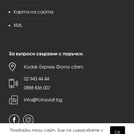
Карта на сайта
XML
За въпроси свързани с поръчки:
Kodak Express Фото свят
02 943 44 44
0888 836 007
info@fotosviat.bg
Ползвайки този сайт, вие се съгласявате с
OK