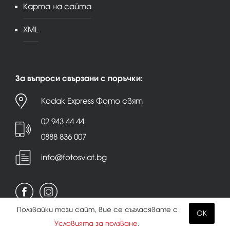
Карта на сайта
XML
За въпроси свързани с поръчки:
Kodak Express Фото свят
02 943 44 44
0888 836 007
info@fotosviat.bg
Ползвайки този сайт, вие се съгласявате с
OK
Условията за ползване
.