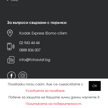
За въпроси свързани с поръчки:
Kodak Express Фото свят
02 943 44 44
0888 836 007
info@fotosviat.bg
Ползвайки този сайт, вие се съгласявате с
OK
Условията за ползване
.
Условия за ползване
|
Политика на поверителност
Повече за защита на вашите лични данни научете в
|
Бисквитки
Политиката на поверителност
.