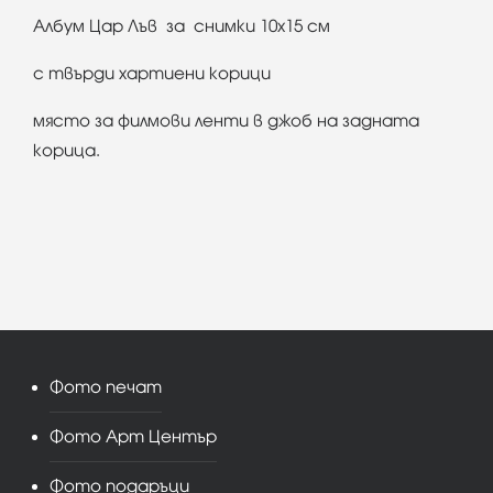
Албум Цар Лъв за снимки 10х15 см
с твърди хартиени корици
място за филмови ленти в джоб на задната
корица.
Фото печат
Фото Арт Център
Фото подаръци