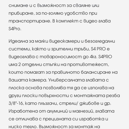
снимане и с възможност за сваляне или
прибиране, за по-голямо удобство при
транспортиране. В комплект с видео глава
S4Pro.
Идеална за малки видеокамери и безогледални
системи, както и зрителни тръби, S4 PRO е
видеоглава с товароносимост до 4кг. S4PRO
има 2 отделни стъпки на противотежест,
които помагат за правилното балансиране на
вашата камера. Универсалната главата с
плоска основа позволява тя да се използва на
други плоски повърхности с монтажната резба
3/8"-16, като плъзгачи, стрели/ джибове и др.
Изработена от алуминий и магнезий, главата
се отличава с прецизната си изработка и
ниско тегло. Възможност за монтаж на