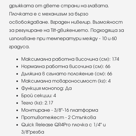
дръжката от двете страни на главата.
Плочката е с механизъм за бързо
освобождаване. Вграден нивелир. Възможност
за регулиране на Tilt-движението. Подходяща за
използване при температури между - 10 и 60
градуса.
Максимална работна височина (см): 174
Нормална работна височина (см): 66
Дължина в сгънато положение (см): 66
Максимална товароносимост (кг): 4
Функция монопод: Да
Брой секции: 4
Тегло (кг): 2.17
Монтиране - 3/8"-16 платформа
Противотежест - 2 Стъпкова
Quick Release QR4Pro плочка с 1/4" и
3/8"резба