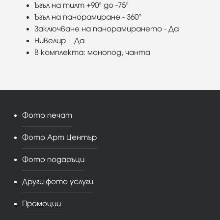
Ъгъл на тилт +90° до -75°
Ъгъл на панорамиране - 360°
Заключване на панорамирането - Да
Нивелир - Да
В комплекта: монопод, чанта
Фото печат
Фото Арт Център
Фото подаръци
Други фото услуги
Промоции