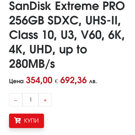
SanDisk Extreme PRO
256GB SDXC, UHS-II,
Class 10, U3, V60, 6K,
4K, UHD, up to
280MB/s
354,00
692,36
Цена
€
лв.
–
+
КУПИ