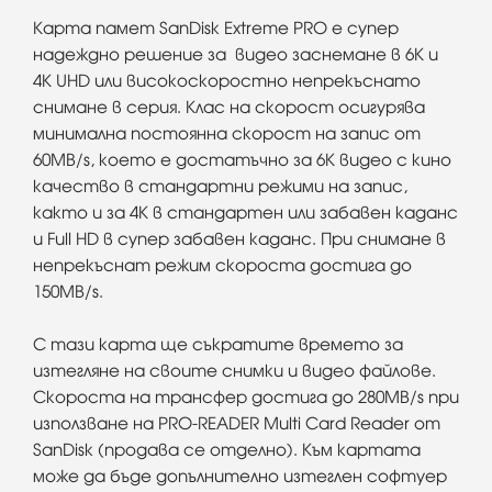
Карта памет SanDisk Extreme PRO е супер
надеждно решение за видео заснемане в 6K и
4K UHD или високоскоростно непрекъснато
снимане в серия. Клас на скорост осигурява
минимална постоянна скорост на запис от
60MB/s, което е достатъчно за 6K видео с кино
качество в стандартни режими на запис,
както и за 4K в стандартен или забавен каданс
и Full HD в супер забавен каданс. При снимане в
непрекъснат режим скороста достига до
150MB/s.
С тази карта ще съкратите времето за
изтегляне на своите снимки и видео файлове.
Скороста на трансфер достига до 280MB/s при
използване на PRO-READER Multi Card Reader от
SanDisk (продава се отделно). Към картата
може да бъде допълнително изтеглен софтуер