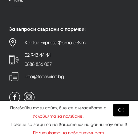
За въпроси свързани с поръчки:
Kodak Express Фото свят
02 943 44 44
0888 836 007
info@fotosviat.bg
Ползвайки този сайт, вие се съгласявате с
OK
Условията за ползване
.
Условия за ползване
|
Политика на поверителност
Повече за защита на вашите лични данни научете в
|
Бисквитки
Политиката на поверителност
.