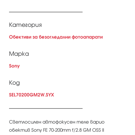
Категория
Обективи за безогледални фотоапарати
Марка
Sony
Код
SEL70200GM2W.SYX
Светлосилен автофокусен теле варио
обектив Sony FE 70-200mm f/2.8 GM OSS II