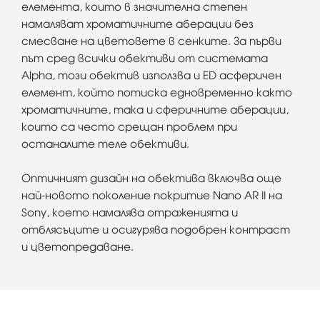
елемента, които в значителна степен
намаляват хроматичните аберации без
смесване на цветовете в сенките. За първи
път сред всички обективи от системата
Alpha, този обектив използва и ED асферичен
елемент, който потиска едновременно както
хроматичните, така и сферичните аберации,
които са често срещан проблем при
останалите теле обективи.
Оптичният дизайн на обектива включва още
най-новото поколение покритие Nano AR II на
Sony, което намалява отраженията и
отблясъците и осигурява подобрен контраст
и цветопредаване.