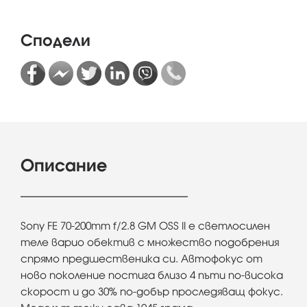
Сподели
Описание
Sony FE 70-200mm f/2.8 GM OSS II е светлосилен
теле варио обектив с множество подобрения
спрямо предшественика си. Автофокус от
ново поколение постига близо 4 пъти по-висока
скорост и до 30% по-добър проследяващ фокус.