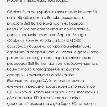
Моделът тежи едва 1045 грама.
Обективът​ осигурява изключително качество
на изображенията с висока резолюция и
рязкост във всяка една част на кадъра,
независимо от степента на приближение,
дори и при максимално отворена бленда.
Обектив Sony FE 70-200mm f/2.8 GM OSS II
осигурява повишена острота и ефективно
ограничава аберациите, свързани с далечното
разстояние, за да гарантира изключителна
резолюция във всяка част от изображението и
всичко това, благодарение на двата
асферични елемента на обектива,
включително един XA (силно асферичен)
елемент, прецизно произведен с точност до
0,01 микрона. В оптичния дизайн са​ използвани и
два сферични ED (изключително ниска
дисперсия) елемента и два Super ED сферични